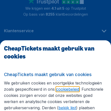
We krijgen een
4.1 uit 5
op Trustpilot
Op basis van
8255
klantbeoordelingen
Klantenservice
CheapTickets maakt gebruik van
CheapTickets.be
cookies
Internationale sites
CheapTickets maakt gebruik van cookies
We gebruiken cookies en soortgelijke technologieën
Volg CheapTickets.be
zoals gespecificeerd in ons
cookiebeleid
. Functionele
cookies zorgen ervoor dat onze websites goed
werken en analytische cookies verbeteren de
gebruikerservaring. Derden (
bekijk lijst
) plaatsen