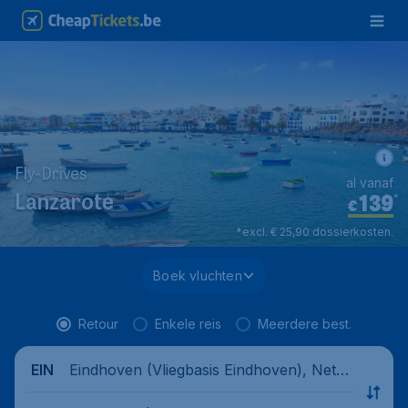
Fly-Drives
al vanaf
139
*
Lanzarote
€
*excl. € 25,90 dossierkosten.
Boek vluchten
Retour
Enkele reis
Meerdere best.
Eindhoven (Vliegbasis Eindhoven), Nethe
EIN
rlands