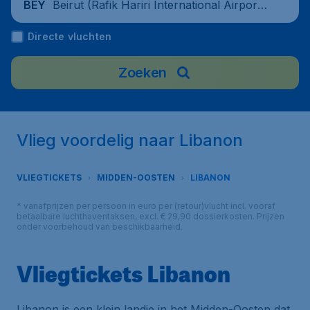
Beirut (Rafik Hariri International Airport),
BEY
Lebanon
Directe vluchten
Zoeken
Vlieg voordelig naar Libanon
VLIEGTICKETS
MIDDEN-OOSTEN
LIBANON
* vanafprijzen per persoon in euro per (retour)vlucht incl. vooraf
betaalbare luchthaventaksen, excl. € 29,90 dossierkosten. Prijzen
onder voorbehoud van beschikbaarheid.
Vliegtickets Libanon
Libanon is een klein landje in het Midden-Oosten dat