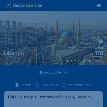
zoals Beiroet, al vanaf
178
*
Libanon
€
*excl. € 25,90 dossierkosten.
Boek vluchten
Retour
Enkele reis
Meerdere best.
Brussels (Luchthaven Brussel), Belgium
BRU