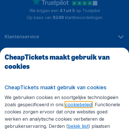
We krijgen een
4.1 uit 5
op Trustpilot
Op basis van
8248
klantbeoordelingen
Klantenservice
CheapTickets maakt gebruik van
CheapTickets.be
cookies
Internationale sites
CheapTickets maakt gebruik van cookies
We gebruiken cookies en soortgelijke technologieën
Volg CheapTickets.be
zoals gespecificeerd in ons
cookiebeleid
. Functionele
cookies zorgen ervoor dat onze websites goed
werken en analytische cookies verbeteren de
gebruikerservaring. Derden (
bekijk lijst
) plaatsen