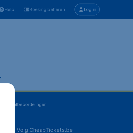
Help
Boeking beheren
Log in
.
251
klantbeoordelingen
Volg CheapTickets.be