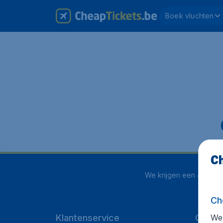
Boek vluchten
Ch
We krijgen een
4.1 uit 
Ch
We 
Klantenservice
Cheap