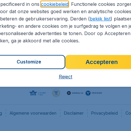
pecificeerd in ons
cookiebeleid
. Functionele cookies zorge
eaptickets.be
Flugladen.de
oor dat onze websites goed werken en analytische cookie
he informatie
CheapTickets.ch
beteren de gebruikerservaring. Derden (
bekijk lijst
) plaatse
CheapTickets.nl
keting- en andere cookies om je surfgedrag te volgen en j
ersonaliseerde advertenties te tonen. Door op Accepteren
es
CheapTickets.sg
kken, ga je akkoord met alle cookies.
Accepteren
Customize
Reject
ng
Algemene voorwaarden
Disclaimer
Privacybeleid
Co