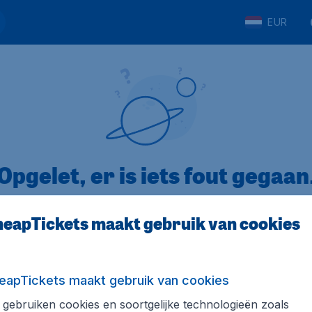
EUR
Opgelet, er is iets fout gegaan
eapTickets maakt gebruik van cookies
5
op Trustpilot
Op basis van
8
eapTickets maakt gebruik van cookies
gebruiken cookies en soortgelijke technologieën zoals
Tickets.be
Internationale sites