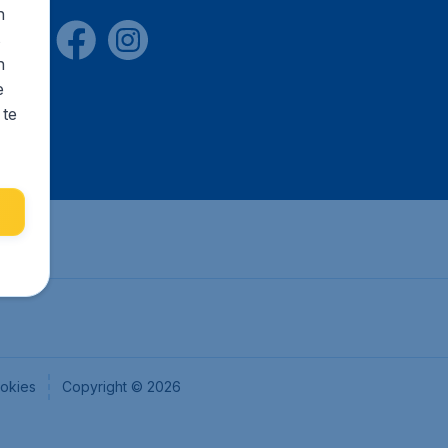
n
s
n
e
 te
okies
Copyright © 2026