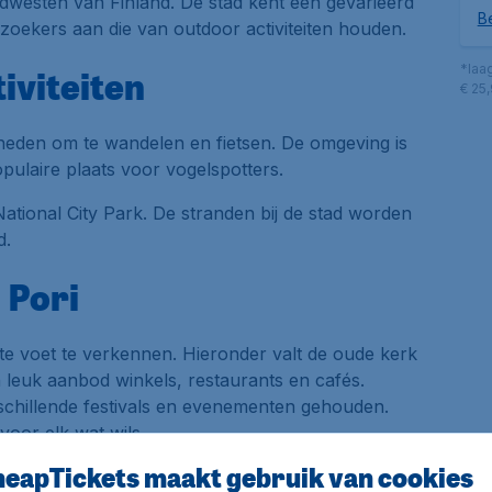
zuidwesten van Finland. De stad kent een gevarieerd
Be
zoekers aan die van outdoor activiteiten houden.
*laa
iviteiten
€ 25
heden om te wandelen en fietsen. De omgeving is
pulaire plaats voor vogelspotters.
National City Park. De stranden bij de stad worden
d.
 Pori
k te voet te verkennen. Hieronder valt de oude kerk
leuk aanbod winkels, restaurants en cafés.
schillende festivals en evenementen gehouden.
i voor elk wat wils.
eapTickets maakt gebruik van cookies