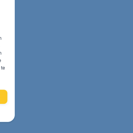
n
s
n
e
 te