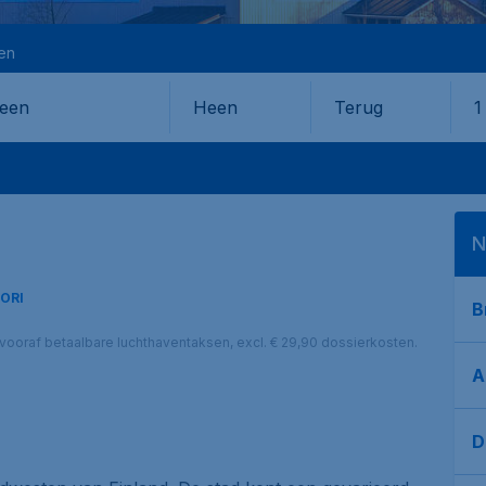
en
Heen
Terug
1
en
N
ORI
B
l. vooraf betaalbare luchthaventaksen, excl. € 29,90 dossierkosten.
A
D