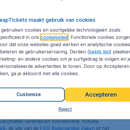
eken, is het de moeite waard om even de beschikbare
eapTickets maakt gebruik van cookies
envoudig op onze website. Gebruik onze zoekmachine,
tickets online. CheapTickets maakt voordelig vliegen
gebruiken cookies en soortgelijke technologieën zoals
pecificeerd in ons
cookiebeleid
. Functionele cookies zorge
oor dat onze websites goed werken en analytische cookie
ie Finland
beteren de gebruikerservaring. Derden (
bekijk lijst
) plaatse
keting- en andere cookies om je surfgedrag te volgen en j
in juli ligt tussen de 12°C en 21°C en in januari
ersonaliseerde advertenties te tonen. Door op Accepteren
kken, ga je akkoord met alle cookies.
in België.
et de Euro betalen.
et Zweeds.
Accepteren
Customize
reisdocumenten en visa wijzigen regelmatig en er
Op de site van de
visumcentrale
of
FOD
Reject
de benodigde en actuele informatie.
vaccinaties veranderen voortdurend. Actuele
web
, de site van de
FOD Buitenlandse Zaken
of het