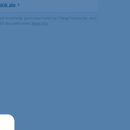
kijk alle
gst recentelijk gevonden tarief op CheapTickets.be, excl.
,90 dossierkosten.
Meer info