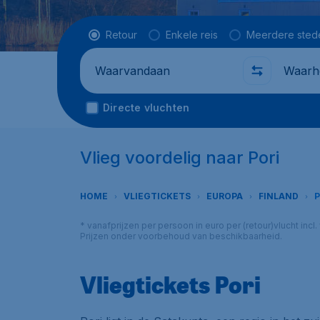
Vluchttype
Retour
Enkele reis
Meerdere sted
Waarvandaan
Waarhe
Directe vluchten
Vlieg voordelig naar Pori
HOME
VLIEGTICKETS
EUROPA
FINLAND
P
* vanafprijzen per persoon in euro per (retour)vlucht inc
Prijzen onder voorbehoud van beschikbaarheid.
Vliegtickets Pori