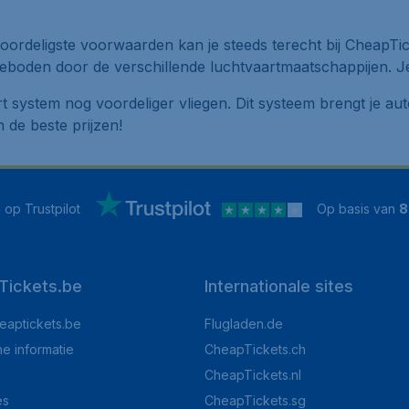
oordeligste voorwaarden kan je steeds terecht bij CheapTick
eboden door de verschillende luchtvaartmaatschappijen. Je 
rt system nog voordeliger vliegen. Dit systeem brengt je 
n de beste prijzen!
5
op Trustpilot
Op basis van
8
Tickets.be
Internationale sites
eaptickets.be
Flugladen.de
he informatie
CheapTickets.ch
CheapTickets.nl
es
CheapTickets.sg