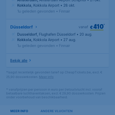
Kokkola
,
Kokkola Airport
• 28 okt.
1u geleden gevonden
•
Finnair
410
*
€
Düsseldorf
vanaf
Dusseldorf
,
Flughafen Düsseldorf
• 20 aug.
Kokkola
,
Kokkola Airport
• 27 aug.
1u geleden gevonden
•
Finnair
Bekijk alle
*laagst recentelijk gevonden tarief op CheapTickets.be, excl. €
25,90 dossierkosten.
Meer info
* vanafprijzen per persoon in euro per (retour)vlucht incl. vooraf
betaalbare luchthaventaksen, excl. € 29,90 dossierkosten. Prijzen
onder voorbehoud van beschikbaarheid.
MEER INFO
ANDERE VLUCHTEN