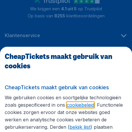
We krijgen een
4.1 uit 5
op Trustpilot
Op basis van
8255
klantbeoordelingen
Klantenservice
CheapTickets maakt gebruik van
CheapTickets.be
cookies
Internationale sites
CheapTickets maakt gebruik van cookies
We gebruiken cookies en soortgelijke technologieën
Volg CheapTickets.be
zoals gespecificeerd in ons
cookiebeleid
. Functionele
cookies zorgen ervoor dat onze websites goed
werken en analytische cookies verbeteren de
gebruikerservaring. Derden (
bekijk lijst
) plaatsen