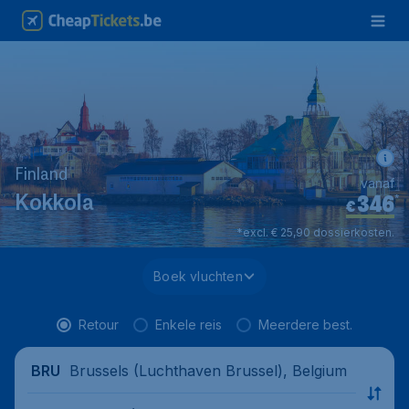
Finland
vanaf
346
*
Kokkola
€
*excl. € 25,90 dossierkosten.
Boek vluchten
Retour
Enkele reis
Meerdere best.
Brussels (Luchthaven Brussel), Belgium
BRU