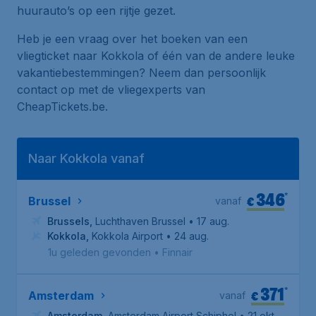
huurauto’s op een rijtje gezet.
Heb je een vraag over het boeken van een
vliegticket naar Kokkola of één van de andere leuke
vakantiebestemmingen? Neem dan persoonlijk
contact op met de vliegexperts van
CheapTickets.be.
Naar Kokkola vanaf
346
*
€
Brussel
vanaf
Brussels
,
Luchthaven Brussel
• 17 aug.
Kokkola
,
Kokkola Airport
• 24 aug.
1u geleden gevonden
•
Finnair
371
*
€
Amsterdam
vanaf
Amsterdam
,
Amsterdam Airport Schiphol
• 21 okt.