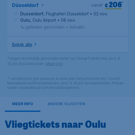
206
*
€
Düsseldorf
vanaf
Dusseldorf
,
Flughafen Düsseldorf
• 02 nov.
Oulu
,
Oulu Airport
• 08 nov.
1u geleden gevonden
•
Airbaltic
Bekijk alle
*laagst recentelijk gevonden tarief op CheapTickets.be, excl. €
25,90 dossierkosten.
Meer info
* vanafprijzen per persoon in euro per (retour)vlucht incl. vooraf
betaalbare luchthaventaksen, excl. € 29,90 dossierkosten. Prijzen
onder voorbehoud van beschikbaarheid.
MEER INFO
ANDERE VLUCHTEN
Vliegtickets naar Oulu