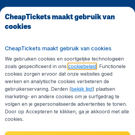
CheapTickets maakt gebruik van
CheapTickets.be
cookies
Internationale sites
CheapTickets maakt gebruik van cookies
We gebruiken cookies en soortgelijke technologieën
Volg CheapTickets.be
zoals gespecificeerd in ons
cookiebeleid
. Functionele
cookies zorgen ervoor dat onze websites goed
werken en analytische cookies verbeteren de
gebruikerservaring. Derden (
bekijk lijst
) plaatsen
marketing- en andere cookies om je surfgedrag te
volgen en je gepersonaliseerde advertenties te tonen.
Door op Accepteren te klikken, ga je akkoord met alle
cookies.
Toegankelijkheidsverklaring
Algemene voorwaarden