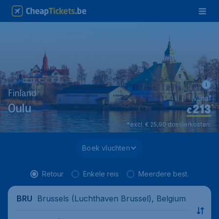
Finland
vanaf
213
*
Oulu
€
*excl. € 25,90 dossierkosten.
Boek vluchten
Retour
Enkele reis
Meerdere best.
Brussels (Luchthaven Brussel), Belgium
BRU