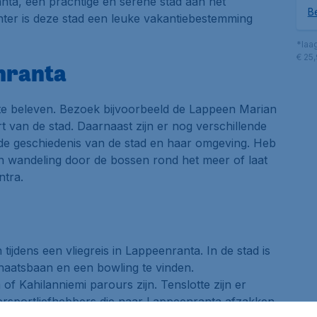
anta, een prachtige en serene stad aan het
Be
nter is deze stad een leuke vakantiebestemming
*laa
€ 25
nranta
n te beleven. Bezoek bijvoorbeeld de Lappeen Marian
t van de stad. Daarnaast zijn er nog verschillende
 de geschiedenis van de stad en haar omgeving. Heb
 wandeling door de bossen rond het meer of laat
ntra.
ijdens een vliegreis in Lappeenranta. In de stad is
haatsbaan en een bowling te vinden.
f Kahilanniemi parours zijn. Tenslotte zijn er
ersportliefhebbers die naar Lappeenranta afzakken