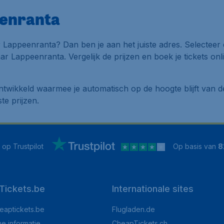
eenranta
 Lappeenranta? Dan ben je aan het juiste adres. Selecteer
r Lappeenranta. Vergelijk de prijzen en boek je tickets onl
twikkeld waarmee je automatisch op de hoogte blijft van d
te prijzen.
op Trustpilot
Op basis van
8
Tickets.be
Internationale sites
eaptickets.be
Flugladen.de
he informatie
CheapTickets.ch