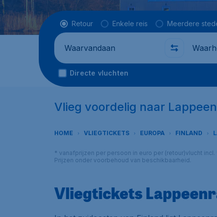
Vluchttype
Retour
Enkele reis
Meerdere sted
Waarvandaan
Waarhe
Directe vluchten
Vlieg voordelig naar Lappee
HOME
VLIEGTICKETS
EUROPA
FINLAND
* vanafprijzen per persoon in euro per (retour)vlucht inc
Prijzen onder voorbehoud van beschikbaarheid.
Vliegtickets Lappeen