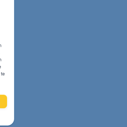
n
s
n
e
 te