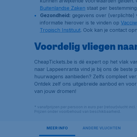
kunnen afwijkende voorwaarden gelden. 
Buitenlandse Zaken
staat per bestemming 
Gezondheid:
gegevens over (verplichte) 
informatie hierover is te vinden op
Vacci
Tropisch Instituut
. Ook kan je contact op
Voordelig vliegen naa
CheapTickets.be is dé expert op het vlak van
naar Lappeenranta vind je bij ons de beste p
huurwagens aanbieden? Zelfs compleet verzo
Ontdek zelf ons uitgebreide aanbod en voor
van jouw dromen!
* vanafprijzen per persoon in euro per (retour)vlucht inc
Prijzen onder voorbehoud van beschikbaarheid.
MEER INFO
ANDERE VLUCHTEN