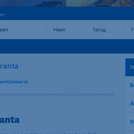
en
Heen
Terug
1
en
nranta
N
LAPPEENRANTA
B
l. vooraf betaalbare luchthaventaksen, excl. € 29,90 dossierkosten.
A
ranta
D