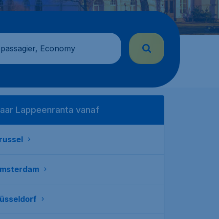
 passagier, Economy
aar Lappeenranta vanaf
russel
msterdam
üsseldorf