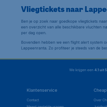
Vliegtickets naar Lapp
Ben je op zoek naar goedkope vliegtickets naar
een overzicht van alle beschikbare vluchten naa
per dag open.
Bovendien hebben we een flight alert system on
Lappeenranta. Zo profiteer je steeds van de bes
We krijgen een
4.1 uit 5
Klantenservice
Cheap
Contact
Over Ch
Meest gestelde vragen
Juridisc