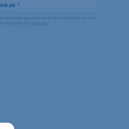
kijk alle
gst recentelijk gevonden tarief op CheapTickets.be, excl.
,90 dossierkosten.
Meer info