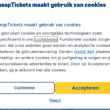
eapTickets maakt gebruik van cookies
ranta
eapTickets maakt gebruik van cookies
? Boek dan je vliegtickets naar Lappeenranta via
d de beste tarieven zodat je tegen een scherpe prijs
gebruiken cookies en soortgelijke technologieën zoals
mogelijk om via onze website een plaatsje te
pecificeerd in ons
cookiebeleid
. Functionele cookies zorge
je bij ons 24 uur per dag terecht kan om een vlucht
oor dat onze websites goed werken en analytische cookie
beteren de gebruikerservaring. Derden (
bekijk lijst
) plaatse
keting- en andere cookies om je surfgedrag te volgen en j
ie Finland
ersonaliseerde advertenties te tonen. Door op Accepteren
kken, ga je akkoord met alle cookies.
jdens de zomer en vriestemperaturen tijdens de
België.
Accepteren
Customize
Reject
reisdocumenten en visa wijzigen regelmatig en er