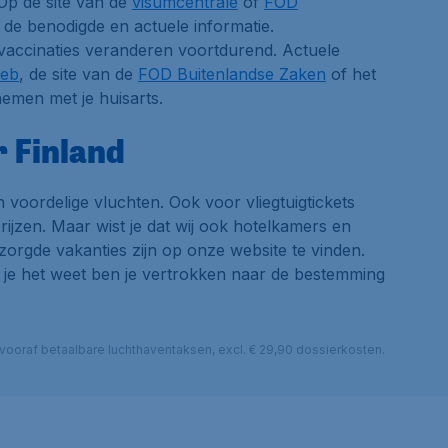
Op de site van de
visumcentrale
of
FOD
de benodigde en actuele informatie.
vaccinaties veranderen voortdurend. Actuele
web
, de site van de
FOD Buitenlandse Zaken
of het
nemen met je huisarts.
r Finland
 voordelige vluchten. Ook voor vliegtuigtickets
rijzen. Maar wist je dat wij ook hotelkamers en
rgde vakanties zijn op onze website te vinden.
 je het weet ben je vertrokken naar de bestemming
l. vooraf betaalbare luchthaventaksen, excl. € 29,90 dossierkosten.