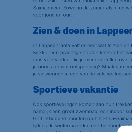
In het zuidoosten van Finland ligt Lappeenr
Saimaameer. Zowel in de zomer als in de wi
voor jong en oud.
Zien & doen in Lappee
In Lappeenranta valt er heel wat te zien e
Kirkko, een prachtige houten kerk in het har
musea te vinden, die je meer vertellen over
je nood aan wat ontspanning? Maak dan een
je verwennen in een van de vele wellnessce
Sportieve vakantie
Ook sportievelingen komen aan hun trekken t
namelijk een groot zwembad, een indoor sc
Golfliefhebbers moeten op het Etelä-Saimaa o
tijdens de wintermaanden een heleboel wint