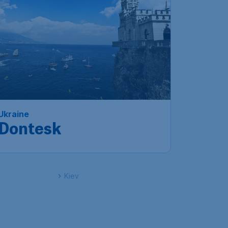
Ukraine
Dontesk
Kiev