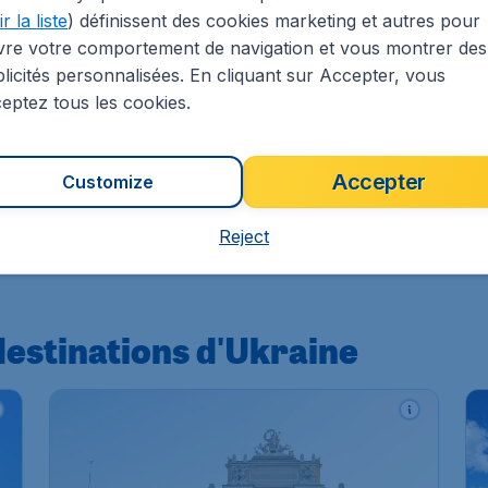
nt dans le pays.
r la liste
) définissent des cookies marketing et autres pour
jours aux films documentaires sur les droits de l'homme, à
vre votre comportement de navigation et vous montrer des
ment à la Maison du cinéma de Kiev.
licités personnalisées. En cliquant sur Accepter, vous
eptez tous les cookies.
séparent ce festival de la
Fashion Week
d'Ukraine, événemen
la mer Noire en Crimée accueillent
KaZantip
, un mélange d
Accepter
Customize
stes venus de plus de 20 pays se rassemblent autour du
Gog
Reject
 visuel, du cinéma, de la littérature et du théâtre.
destinations d'Ukraine