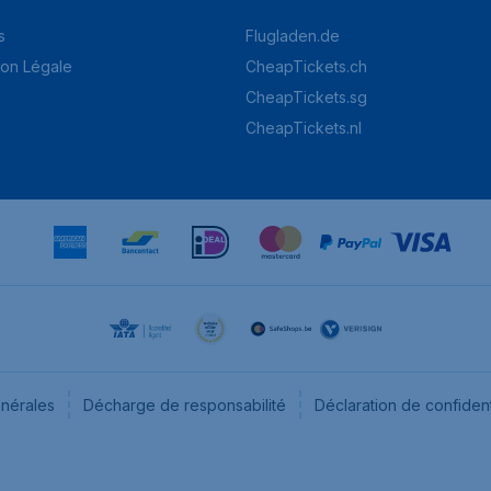
s
Flugladen.de
ion Légale
CheapTickets.ch
CheapTickets.sg
CheapTickets.nl
énérales
Décharge de responsabilité
Déclaration de confident