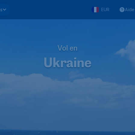
ls
EUR
Aide
Vol en
Ukraine