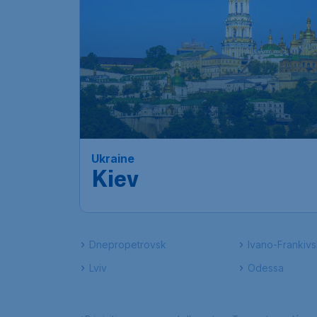
Ukraine
Kiev
Dnepropetrovsk
Ivano-Frankivs
Lviv
Odessa