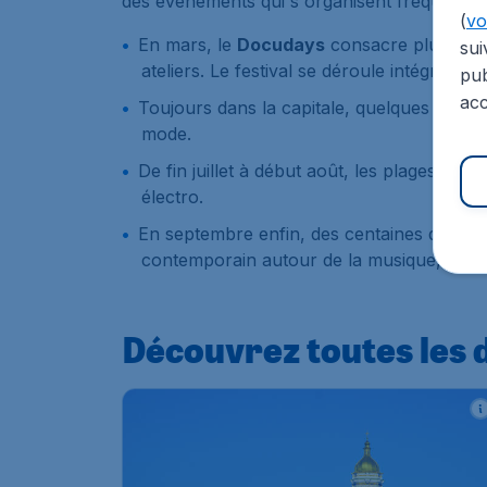
des événements qui s'organisent fréquemme
(
voi
En mars, le
Docudays
consacre plusieurs 
sui
ateliers. Le festival se déroule intégrale
pub
acc
Toujours dans la capitale, quelques jours 
mode.
De fin juillet à début août, les plages de 
électro.
En septembre enfin, des centaines d'arti
contemporain autour de la musique, de l'art
Découvrez toutes les 