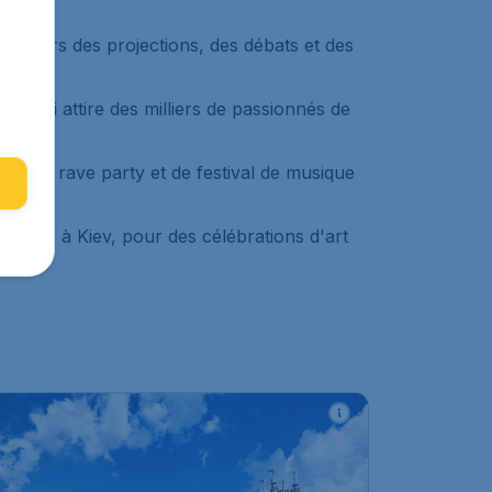
 travers des projections, des débats et des
t qui attire des milliers de passionnés de
e
beach rave party
et de festival de musique
olFest
à Kiev, pour des célébrations d'art