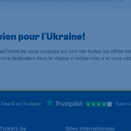
nts inclus. Les prix ne comprennent pas les frais de réservation à € 29,90.
vion pour l'Ukraine!
eapTickets.be vous propose sur son site toutes les offres i
z votre destination dans le champ « recherches » et vous obt
.1 sur 5
sur Trustpilot
Basé s
Tickets.be
Sites internationaux