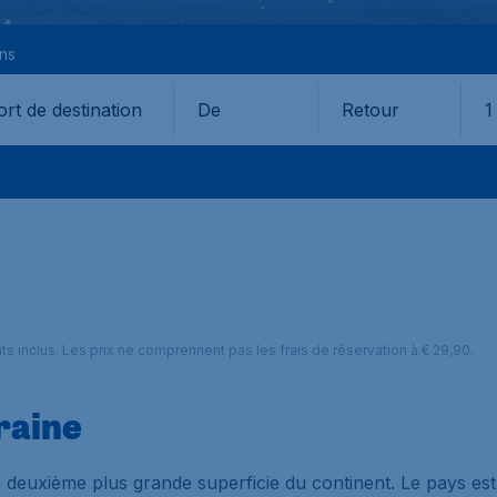
ons
De
Retour
1
nts inclus. Les prix ne comprennent pas les frais de réservation à € 29,90.
raine
a deuxième plus grande superficie du continent. Le pays es