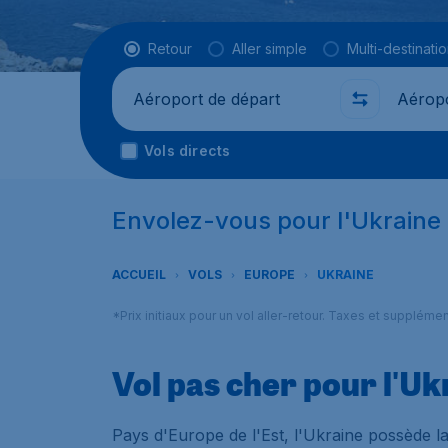
Type de vol
Retour
Aller simple
Multi-destinati
Départ de
Où
Vols directs
Envolez-vous pour l'Ukraine
ACCUEIL
VOLS
EUROPE
UKRAINE
*Prix initiaux pour un vol aller-retour. Taxes et suppléme
Vol pas cher pour l'Uk
Pays d'Europe de l'Est, l'Ukraine possède l