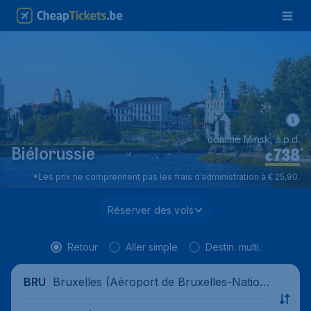
comme Minsk, à.p.d.
738
*
Biélorussie
€
*Les prix ne comprennent pas les frais d’administration à € 25,90.
Réserver des vols
Retour
Aller simple
Destin. multi.
Bruxelles (Aéroport de Bruxelles-Nation
BRU
al), Belgique