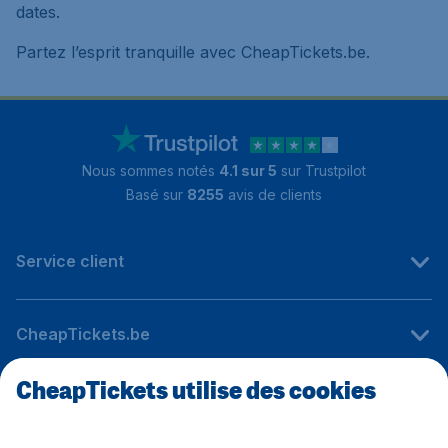
dates.
Partez l’esprit tranquille avec CheapTickets.be.
Nous sommes notés
4.1 sur 5
sur Trustpilot
Basé sur
8255
avis de clients
Service client
CheapTickets.be
CheapTickets utilise des cookies
Sites internationaux