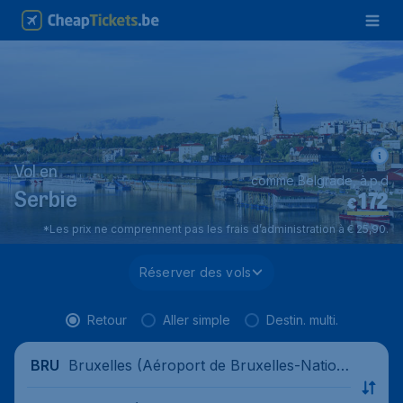
Vol en
comme Belgrade, à.p.d
172
*
Serbie
€
*Les prix ne comprennent pas les frais d’administration à € 25,90.
Réserver des vols
Retour
Aller simple
Destin. multi.
Bruxelles (Aéroport de Bruxelles-Nation
BRU
al), Belgique