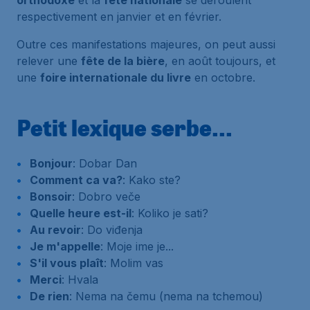
orthodoxe
et la
fête nationale
se déroulent
respectivement en janvier et en février.
Outre ces manifestations majeures, on peut aussi
relever une
fête de la bière
, en août toujours, et
une
foire internationale du livre
en octobre.
Petit lexique serbe...
Bonjour
: Dobar Dan
Comment ca va?
: Kako ste?
Bonsoir
: Dobro veče
Quelle heure est-il
: Koliko je sati?
Au revoir
: Do viđenja
Je m'appelle
: Moje ime je...
S'il vous plaît
: Molim vas
Merci
: Hvala
De rien
: Nema na čemu (nema na tchemou)