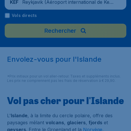
Reykjavik (Aéroport international de Kefl
KEF
avík), Islande
Vols directs
Rechercher
Envolez-vous pour l'Islande
*Prix initiaux pour un vol aller-retour. Taxes et suppléments inclus.
Les prix ne comprennent pas les frais de réservation à € 29,90.
Vol pas cher pour l'Islande
L'
Islande
, à la limite du cercle polaire, offre des
paysages mêlant
volcans
,
glaciers
,
fjords
et
geysers
. Entre le Groenland et la
Norvège
,