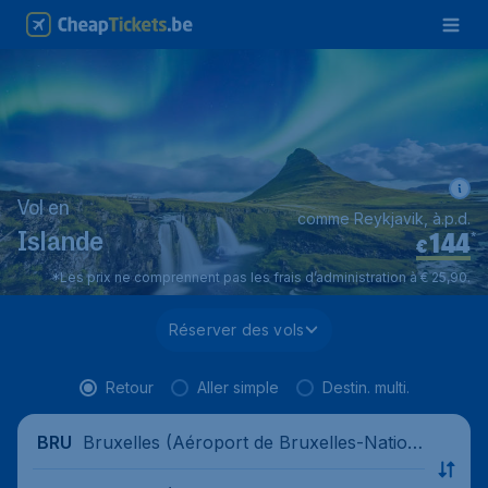
Vol en
comme Reykjavik, à.p.d.
144
*
Islande
€
*Les prix ne comprennent pas les frais d’administration à € 25,90.
Réserver des vols
Retour
Aller simple
Destin. multi.
Bruxelles (Aéroport de Bruxelles-Nation
BRU
al), Belgique