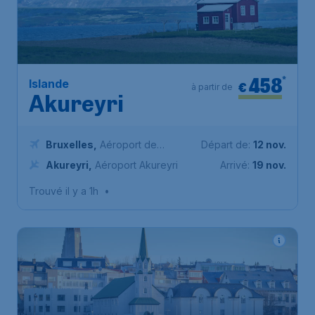
458
*
Islande
€
à partir de
Akureyri
Bruxelles
,
Aéroport de
Départ de:
12 nov.
Bruxelles-National
Akureyri
,
Aéroport Akureyri
Arrivé:
19 nov.
Trouvé il y a 1h
•