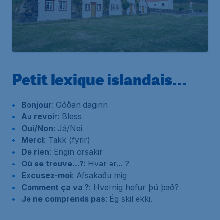
Petit lexique islandais...
Bonjour
: Góðan daginn
Au revoir
: Bless
Oui/Non
: Já/Nei
Merci
: Takk (fyrir)
De rien
: Engin orsakir
Où se trouve...?
: Hvar er... ?
Excusez-moi
: Afsakaðu mig
Comment ça va ?
: Hvernig hefur þú það?
Je ne comprends pas
: Ég skil ekki.