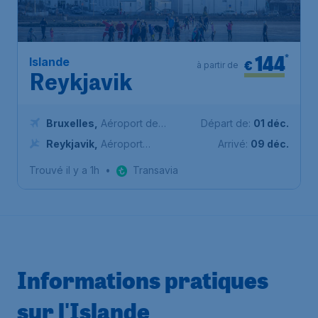
144
*
Islande
€
à partir de
Reykjavik
Bruxelles
,
Aéroport de
Départ de:
01 déc.
Bruxelles-National
Reykjavik
,
Aéroport
Arrivé:
09 déc.
international de Keflavík
Trouvé il y a 1h
•
Transavia
Informations pratiques
sur l'Islande