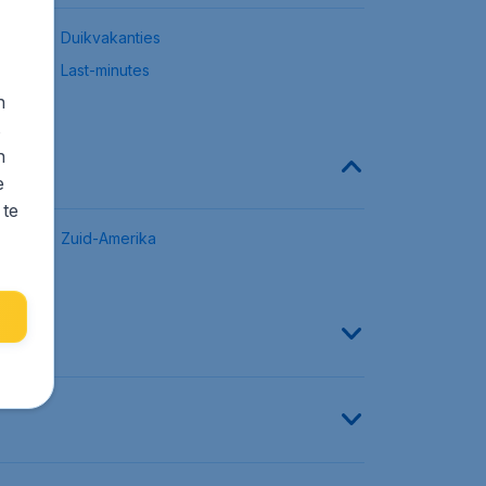
Duikvakanties
Last-minutes
n
s
n
e
 te
Zuid-Amerika