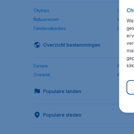
Ch
Citytrips
Verre b
Natuurreizen
Wintersp
We 
ges
Familievakanties
Low-bu
erv
ver
Overzicht bestemmingen
mar
gep
kli
Europa
Afrika
Oceanië
Azië
Populaire landen
Populaire steden