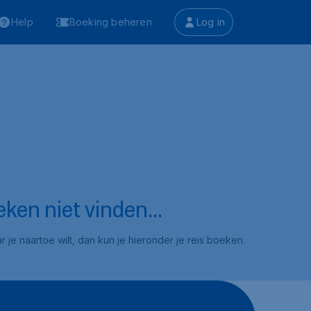
Help
Boeking beheren
Log in
ken niet vinden...
 je naartoe wilt, dan kun je hieronder je reis boeken.