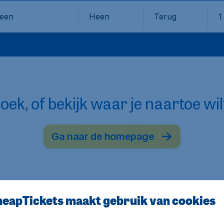
Heen
Terug
1
en
oek, of bekijk waar je naartoe wil
Ga naar de homepage
eapTickets maakt gebruik van cookies