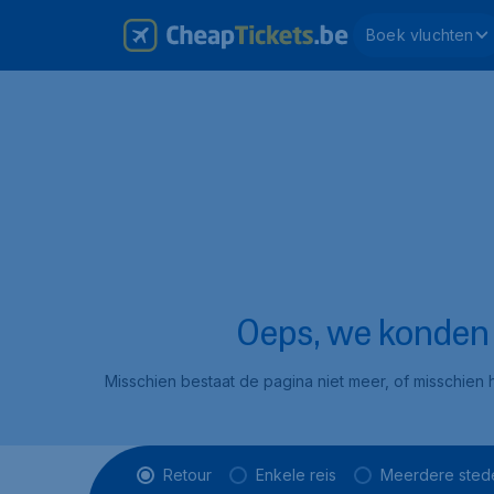
Boek vluchten
Oeps, we konden d
Misschien bestaat de pagina niet meer, of misschien h
Vluchttype
Retour
Enkele reis
Meerdere sted