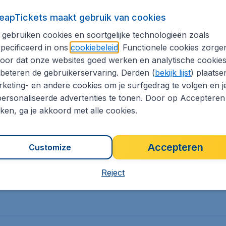
eapTickets maakt gebruik van cookies
estemmingen
Zonvakanties
ort
Rondreizen
gebruiken cookies en soortgelijke technologieën zoals
pecificeerd in ons
cookiebeleid
. Functionele cookies zorge
dget
Vroegboekdeals
oor dat onze websites goed werken en analytische cookie
beteren de gebruikerservaring. Derden (
bekijk lijst
) plaatse
keting- en andere cookies om je surfgedrag te volgen en j
ersonaliseerde advertenties te tonen. Door op Accepteren
kken, ga je akkoord met alle cookies.
Noord-Amerika
Alle bestemmingen
Accepteren
Customize
Reject