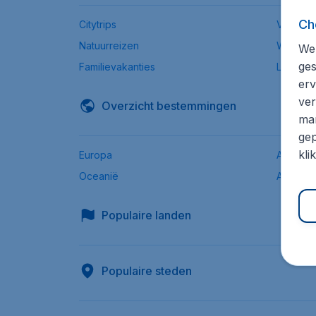
Ch
Citytrips
Verre b
Natuurreizen
Wintersp
We 
ges
Familievakanties
Low-bu
erv
ver
Overzicht bestemmingen
mar
gep
kli
Europa
Afrika
Oceanië
Azië
Populaire landen
Populaire steden