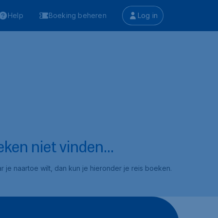
Help
Boeking beheren
Log in
ken niet vinden...
 je naartoe wilt, dan kun je hieronder je reis boeken.