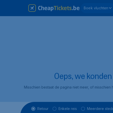
Boek vluchten
Oeps, we konden d
Misschien bestaat de pagina niet meer, of misschien h
Vluchttype
Retour
Enkele reis
Meerdere sted