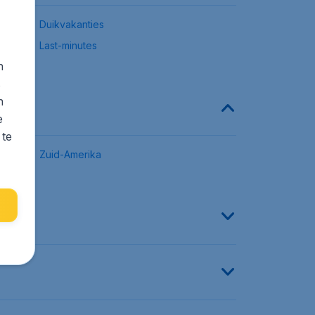
Duikvakanties
Last-minutes
n
s
n
e
 te
Zuid-Amerika