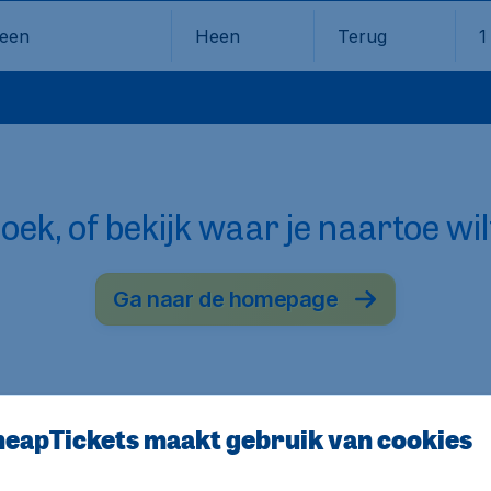
Heen
Terug
1
en
oek, of bekijk waar je naartoe wil
Ga naar de homepage
eapTickets maakt gebruik van cookies