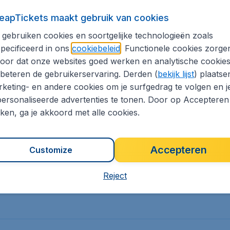
eapTickets maakt gebruik van cookies
estemmingen
Zonvakanties
ort
Rondreizen
gebruiken cookies en soortgelijke technologieën zoals
pecificeerd in ons
cookiebeleid
. Functionele cookies zorge
dget
Vroegboekdeals
oor dat onze websites goed werken en analytische cookie
beteren de gebruikerservaring. Derden (
bekijk lijst
) plaatse
keting- en andere cookies om je surfgedrag te volgen en j
ersonaliseerde advertenties te tonen. Door op Accepteren
kken, ga je akkoord met alle cookies.
Noord-Amerika
Alle bestemmingen
Accepteren
Customize
Reject