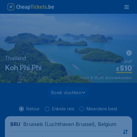
Thailand
vanaf
510
*
Koh Phi Phi
€
*excl. € 25,90 dossierkosten.
Boek vluchten
Retour
Enkele reis
Meerdere best.
Brussels (Luchthaven Brussel), Belgium
BRU