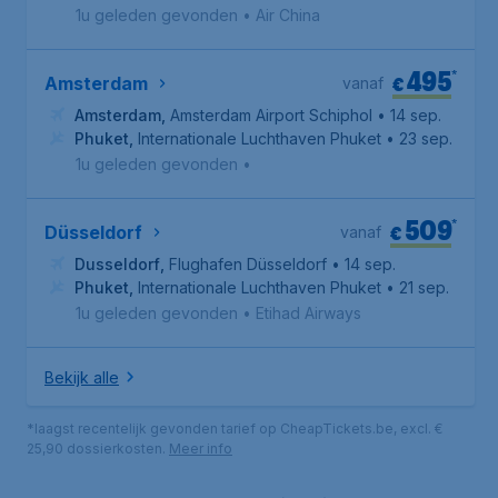
1u geleden gevonden
•
Air China
495
*
€
Amsterdam
vanaf
Amsterdam
,
Amsterdam Airport Schiphol
• 14 sep.
Phuket
,
Internationale Luchthaven Phuket
• 23 sep.
1u geleden gevonden
•
509
*
€
Düsseldorf
vanaf
Dusseldorf
,
Flughafen Düsseldorf
• 14 sep.
Phuket
,
Internationale Luchthaven Phuket
• 21 sep.
1u geleden gevonden
•
Etihad Airways
Bekijk alle
*laagst recentelijk gevonden tarief op CheapTickets.be, excl. €
25,90 dossierkosten.
Meer info