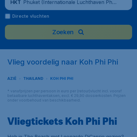
Phuket (Internationale Luchthaven Phuk
HKT
et), Thailand
Directe vluchten
Zoeken
Vlieg voordelig naar Koh Phi Phi
AZIË
THAILAND
KOH PHI PHI
* vanafprijzen per persoon in euro per (retour)vlucht incl. vooraf
betaalbare luchthaventaksen, excl. € 29,90 dossierkosten. Prijzen
onder voorbehoud van beschikbaarheid.
Vliegtickets Koh Phi Phi
Heb je
The Beach
met Leonardo DiCaprio gezien?