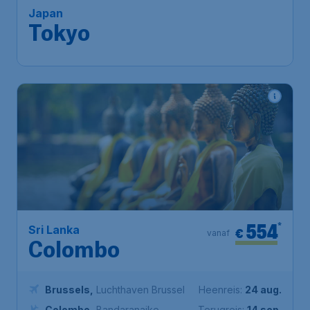
Brussels
,
Luchthaven Brussel
Heenreis:
28 aug.
Tokyo
,
Luchthaven Narita
Terugreis:
15 sep.
1u geleden gevonden
•
Hainan Airlines
554
*
Sri Lanka
€
vanaf
Colombo
Brussels
,
Luchthaven Brussel
Heenreis:
24 aug.
Colombo
,
Bandaranaike
Terugreis:
14 sep.