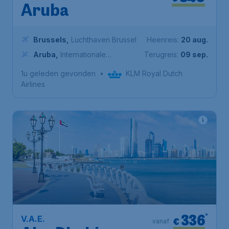
Aruba
Brussels
,
Luchthaven Brussel
Heenreis:
20 aug.
Aruba
,
Internationale
Terugreis:
09 sep.
luchthaven Koningin Beatrix
1u geleden gevonden
•
KLM Royal Dutch
Airlines
336
*
V.A.E.
€
vanaf