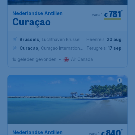
781
*
Nederlandse Antillen
€
vanaf
Curaçao
Brussels
,
Luchthaven Brussel
Heenreis:
20 aug.
Curacao
,
Curaçao International
Terugreis:
17 sep.
Airport
1u geleden gevonden
•
Air Canada
840
*
Nederlandse Antillen
€
vanaf