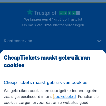
We krijgen een
4.1 uit 5
op Trustpilot
Op basis van
8255
klantbeoordelingen
Klantenservice
CheapTickets maakt gebruik van
CheapTickets.be
cookies
Internationale sites
CheapTickets maakt gebruik van cookies
We gebruiken cookies en soortgelijke technologieën
Volg CheapTickets.be
zoals gespecificeerd in ons
cookiebeleid
. Functionele
cookies zorgen ervoor dat onze websites goed