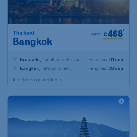
468
*
Thailand
€
vanaf
Bangkok
Brussels
,
Luchthaven Brussel
Heenreis:
01 sep.
Bangkok
,
Internationale
Terugreis:
28 sep.
Luchthaven Suvarnabhumi
1u geleden gevonden
•