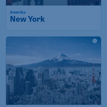
Brussels
,
Luchthaven Brussel
Heenreis:
27 aug.
New York
,
J. F. Kennedy
Terugreis:
13 sep.
Luchthaven
1u geleden gevonden
•
Aer Lingus
616
*
Japan
€
vanaf
Tokyo