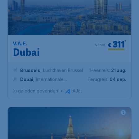
311
*
V.A.E.
€
vanaf
Dubai
Brussels
,
Luchthaven Brussel
Heenreis:
21 aug.
Dubai
,
internationale
Terugreis:
04 sep.
luchthaven van dubai
1u geleden gevonden
•
AJet