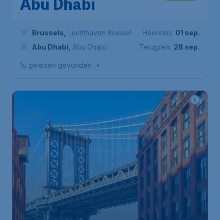
Abu Dhabi
Brussels
,
Luchthaven Brussel
Heenreis:
01 sep.
Abu Dhabi
,
Abu Dhabi
Terugreis:
28 sep.
International Airport
1u geleden gevonden
•
482
*
Amerika
€
vanaf
New York