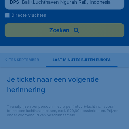
Bali (Luchthaven Ngurah Rai), Indonesia
DPS
Directe vluchten
Zoeken
MINUTES SEPTEMBER
LAST MINUTES BUITEN EUROPA
Je ticket naar een volgende
herinnering
* vanafprijzen per persoon in euro per (retour)vlucht incl. vooraf
betaalbare luchthaventaksen, excl. € 29,90 dossierkosten. Prijzen
onder voorbehoud van beschikbaarheid.