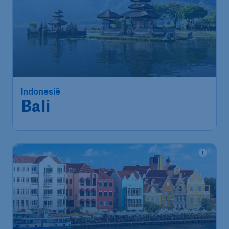
704
*
Indonesië
€
vanaf
Bali
Brussels
,
Luchthaven Brussel
Heenreis:
27 aug.
Bali
,
Luchthaven Ngurah Rai
Terugreis:
21 sep.
1u geleden gevonden
•
Etihad Airways