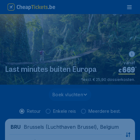
vanaf
669
*
Last minutes buiten Europa
€
*excl. € 25,90 dossierkosten.
Boek vluchten
Retour
Enkele reis
Meerdere best.
Brussels (Luchthaven Brussel), Belgium
BRU