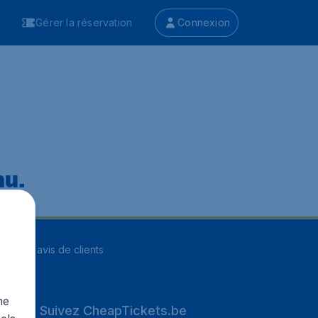
Gérer la réservation
Connexion
nu.
ur
8255
avis de clients
me
Suivez CheapTickets.be