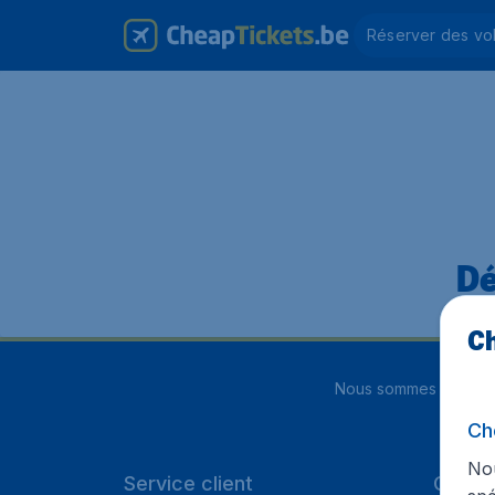
Réserver des vo
Dé
Ch
Nous sommes notés
4
Ch
Nou
Service client
Cheap