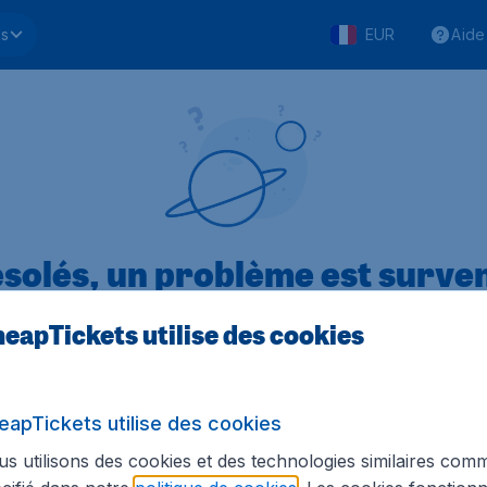
ls
EUR
Aide
solés, un problème est surve
eapTickets utilise des cookies
.1 sur 5
sur Trustpilot
Basé s
eapTickets utilise des cookies
s utilisons des cookies et des technologies similaires com
Tickets.be
Sites internationaux