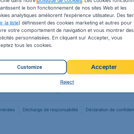
cifié dans notre
politique de cookies
. Les cookies fonctionn
antissent le bon fonctionnement de nos sites Web et les
s
Flugladen.de
kies analytiques améliorent l’expérience utilisateur. Des tie
ion Légale
CheapTickets.ch
r la liste
) définissent des cookies marketing et autres pour
CheapTickets.sg
vre votre comportement de navigation et vous montrer des
CheapTickets.nl
licités personnalisées. En cliquant sur Accepter, vous
eptez tous les cookies.
Accepter
Customize
Reject
énérales
Décharge de responsabilité
Déclaration de confident