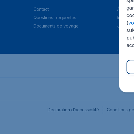
spé
gar
Contact
À propo
coo
Questions fréquentes
Informat
(
voi
Documents de voyage
Jobs
sui
pub
acc
Déclaration d’accessibilité
Conditions g