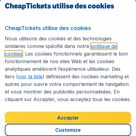
CheapTickets utilise des cookies
Sites internationaux
CheapTickets utilise des cookies
Suivez CheapTickets.be
Nous utilisons des cookies et des technologies
similaires comme spécifié dans notre
politique de
cookies
. Les cookies fonctionnels garantissent le bon
fonctionnement de nos sites Web et les cookies
analytiques améliorent l’expérience utilisateur. Des
tiers (
voir la liste
) définissent des cookies marketing et
autres pour suivre votre comportement de navigation
et vous montrer des publicités personnalisées. En
cliquant sur Accepter, vous acceptez tous les cookies.
Déclaration d’accessibilité
Conditions générales
Décharge de responsabilité
Déclaration de confidentialité
Cookies
Accepter
Droits d’auteur © 2026
Customize