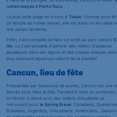
y faire de la plongée, du snorkelling, ou encore visiter
ruines mayas à Punta Sura
.
La plus belle plage se trouve à
Tulum
. Connue pour êt
un temple de ruines mayas, elle est aussi un lieu idéal 
une pause farniente.
Enfin, il est conseillé de faire un arrêt au parc naturel
X
Ha
, où il est possible d'admirer des milliers d'espèces
aquatiques dans des lagons et des criques uniques dans
plus imposant aquarium naturel de la planète!
Cancun, lieu de fête
Fréquentée par beaucoup de jeunes, Cancun est une vi
adorée pour faire la fête. Pendant 6 mois au printemps,
mi-février à début avril, des milliers d'étudiants se
retrouvent pour
le Spring Break
. Canadiens, Québécois
Brésiliens, Argentins, Colombiens, Américains... beauc