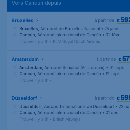
Vers Cancun depuis
59
€
Bruxelles
à partir de
Bruxelles
,
Aéroport de Bruxelles-National
• 25 janv.
Cancún
,
Aéroport international de Cancún
• 02 févr.
Trouvé il y a 1h
•
KLM Royal Dutch Airlines
57
€
Amsterdam
à partir de
Amsterdam
,
Aéroport Schiphol (Amsterdam)
• 01 sept.
Cancún
,
Aéroport international de Cancún
• 12 sept.
Trouvé il y a 1h
•
59
€
Düsseldorf
à partir de
Düsseldorf
,
Aéroport international de Düsseldorf
• 22 no
Cancún
,
Aéroport international de Cancún
• 01 déc.
Trouvé il y a 1h
•
British Airways