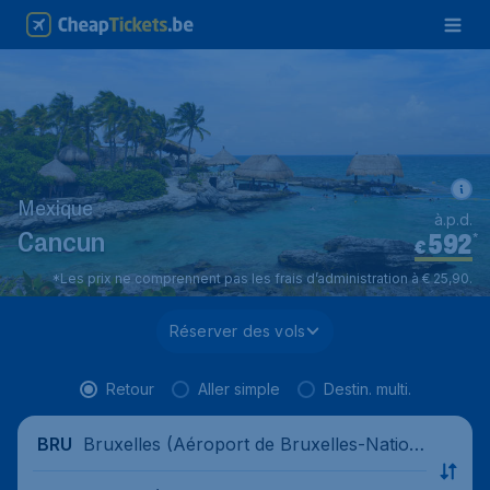
Mexique
à.p.d.
592
*
Cancun
€
*Les prix ne comprennent pas les frais d’administration à € 25,90.
Réserver des vols
Retour
Aller simple
Destin. multi.
Bruxelles (Aéroport de Bruxelles-Nation
BRU
al), Belgique