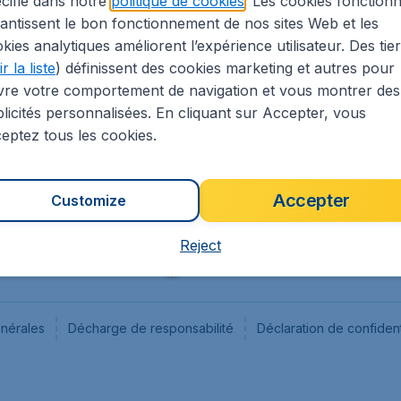
cifié dans notre
politique de cookies
. Les cookies fonctionn
antissent le bon fonctionnement de nos sites Web et les
s
Flugladen.de
kies analytiques améliorent l’expérience utilisateur. Des tie
ion Légale
CheapTickets.ch
r la liste
) définissent des cookies marketing et autres pour
CheapTickets.sg
vre votre comportement de navigation et vous montrer des
CheapTickets.nl
licités personnalisées. En cliquant sur Accepter, vous
eptez tous les cookies.
Accepter
Customize
Reject
énérales
Décharge de responsabilité
Déclaration de confident