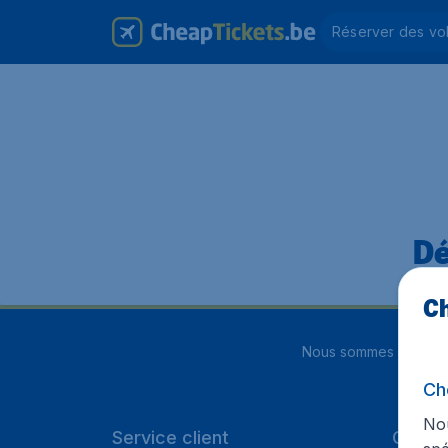
Réserver des vo
Dé
Ch
Nous sommes notés
4
Ch
Nou
Service client
Cheap