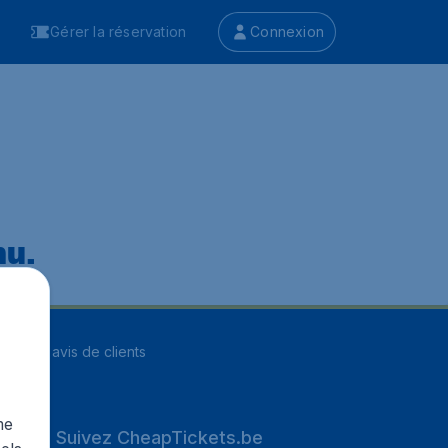
Gérer la réservation
Connexion
nu.
ur
8263
avis de clients
me
Suivez CheapTickets.be