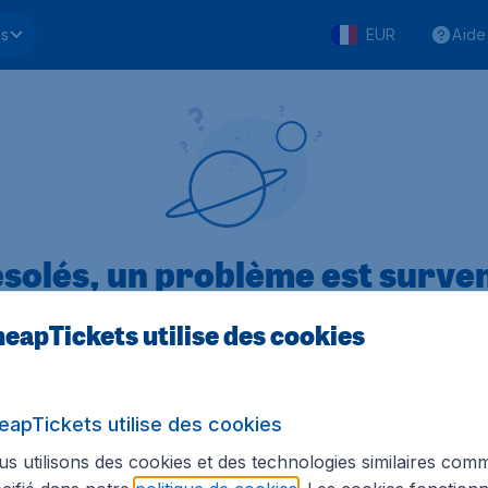
ls
EUR
Aide
solés, un problème est surve
eapTickets utilise des cookies
.1 sur 5
sur Trustpilot
Basé s
eapTickets utilise des cookies
s utilisons des cookies et des technologies similaires com
Tickets.be
Sites internationaux