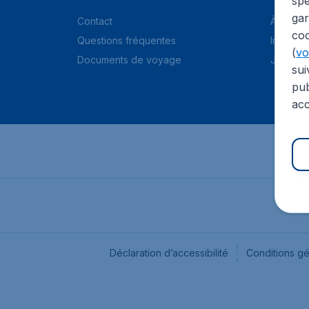
spé
gar
Contact
À propo
coo
Questions fréquentes
Informat
(
voi
Documents de voyage
Jobs
sui
pub
acc
Déclaration d’accessibilité
Conditions g