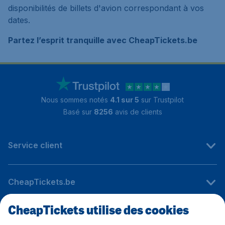
disponibilités de billets d'avion correspondant à vos
dates.
Partez l’esprit tranquille avec CheapTickets.be
Nous sommes notés
4.1 sur 5
sur Trustpilot
Basé sur
8256
avis de clients
Service client
CheapTickets.be
CheapTickets utilise des cookies
Sites internationaux