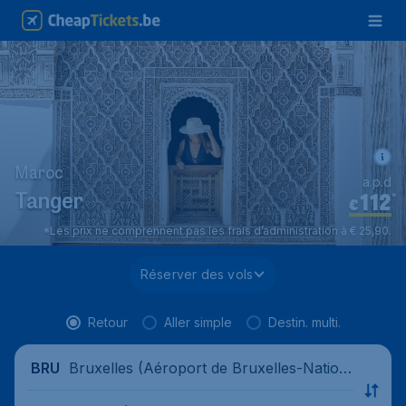
Maroc
a.p.d
112
*
Tanger
€
*Les prix ne comprennent pas les frais d’administration à € 25,90.
Réserver des vols
Retour
Aller simple
Destin. multi.
Bruxelles (Aéroport de Bruxelles-Nation
BRU
al), Belgique