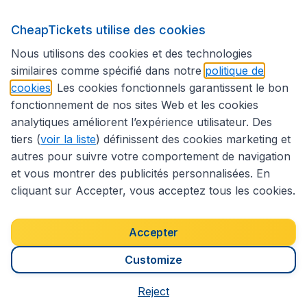
CheapTickets utilise des cookies
Suivez CheapTickets.be
Nous utilisons des cookies et des technologies
similaires comme spécifié dans notre
politique de
cookies
. Les cookies fonctionnels garantissent le bon
fonctionnement de nos sites Web et les cookies
analytiques améliorent l’expérience utilisateur. Des
tiers (
voir la liste
) définissent des cookies marketing et
autres pour suivre votre comportement de navigation
et vous montrer des publicités personnalisées. En
cliquant sur Accepter, vous acceptez tous les cookies.
Déclaration d’accessibilité
Conditions générales
Décharge de responsabilité
Déclaration de confidentialité
Cookies
Accepter
Droits d’auteur © 2026
Customize
Reject