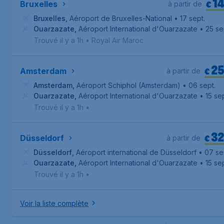
1
€
Bruxelles
à partir de
Bruxelles
,
Aéroport de Bruxelles-National
• 17 sept.
Ouarzazate
,
Aéroport International d'Ouarzazate
• 25 se
Trouvé il y a 1h
•
Royal Air Maroc
2
€
Amsterdam
à partir de
Amsterdam
,
Aéroport Schiphol (Amsterdam)
• 06 sept.
Ouarzazate
,
Aéroport International d'Ouarzazate
• 15 sep
Trouvé il y a 1h
•
3
€
Düsseldorf
à partir de
Düsseldorf
,
Aéroport international de Düsseldorf
• 07 se
Ouarzazate
,
Aéroport International d'Ouarzazate
• 15 sep
Trouvé il y a 1h
•
Voir la liste complète