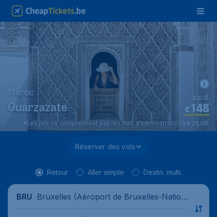
Maroc
à.p.d.
148
*
Ouarzazate
€
*Les prix ne comprennent pas les frais d’administration à € 25,90.
Réserver des vols
Retour
Aller simple
Destin. multi.
Bruxelles (Aéroport de Bruxelles-Nation
BRU
al), Belgique