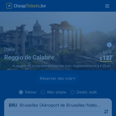
Italie
à.p.d.
137
*
Reggio de Calabre
€
*Les prix ne comprennent pas les frais d’administration à € 25,90.
Réserver des vols
Retour
Aller simple
Destin. multi.
Bruxelles (Aéroport de Bruxelles-Nation
BRU
al), Belgique