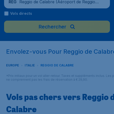
Reggio de Calabre (Aéroport de Reggio d
REG
e Calabre), Italie
Vols directs
Rechercher
Envolez-vous Pour Reggio de Calabr
EUROPE
ITALIE
REGGIO DE CALABRE
*Prix initiaux pour un vol aller-retour. Taxes et suppléments inclus. Les p
ne comprennent pas les frais de réservation à € 29,90.
Vols pas chers vers Reggio 
Calabre