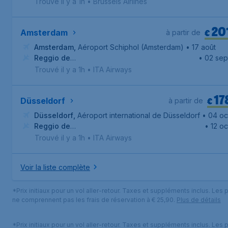
Calabre
,
Aéroport de Reggio de Calabre
Trouvé il y a 1h
•
Brussels Airlines
20
€
Amsterdam
à partir de
Amsterdam
,
Aéroport Schiphol (Amsterdam)
• 17 août
Reggio de
• 02 sep
Calabre
,
Aéroport de Reggio de Calabre
Trouvé il y a 1h
•
ITA Airways
17
€
Düsseldorf
à partir de
Düsseldorf
,
Aéroport international de Düsseldorf
• 04 oc
Reggio de
• 12 oc
Calabre
,
Aéroport de Reggio de Calabre
Trouvé il y a 1h
•
ITA Airways
Voir la liste complète
*Prix initiaux pour un vol aller-retour. Taxes et suppléments inclus. Les p
ne comprennent pas les frais de réservation à € 25,90.
Plus de détails
*Prix initiaux pour un vol aller-retour. Taxes et suppléments inclus. Les p