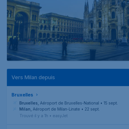
Vers Milan depuis
Bruxelles
Bruxelles
,
Aéroport de Bruxelles-National
• 15 sept.
Milan
,
Aéroport de Milan-Linate
• 22 sept.
Trouvé il y a 1h
•
easyJet