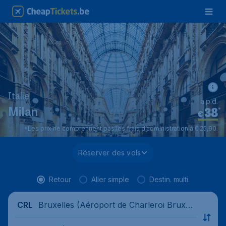
Italie
à.p.d.
38
*
Milan
€
*Les prix ne comprennent pas les frais d’administration à € 25,90.
Réserver des vols
Retour
Aller simple
Destin. multi.
Bruxelles (Aéroport de Charleroi Bruxell
CRL
es-Sud), Belgique