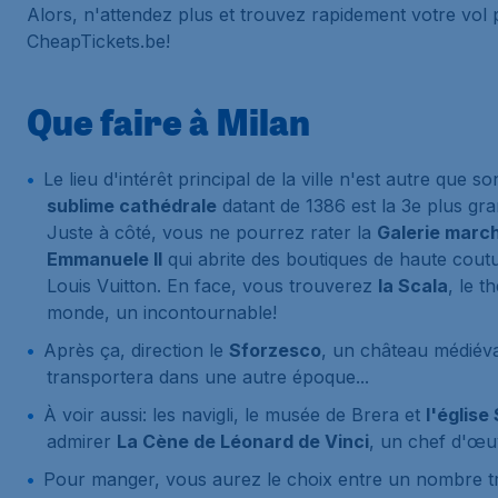
Alors, n'attendez plus et trouvez rapidement votre vol 
CheapTickets.be!
Que faire à Milan
Le lieu d'intérêt principal de la ville n'est autre que s
sublime cathédrale
datant de 1386 est la 3e plus gr
Juste à côté, vous ne pourrez rater la
Galerie march
Emmanuele II
qui abrite des boutiques de haute coutu
Louis Vuitton. En face, vous trouverez
la Scala
, le t
monde, un incontournable!
Après ça, direction le
Sforzesco
, un château médiéva
transportera dans une autre époque...
À voir aussi: les navigli, le musée de Brera et
l'église
admirer
La Cène de Léonard de Vinci
, un chef d'œu
Pour manger, vous aurez le choix entre un nombre t