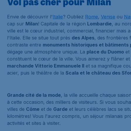
Vol pas cher pour Milan
Envie de découvrir l'
Italie
? Oubliez
Rome
,
Venise
ou
Na
cap sur
Milan
! Capitale de la région
Lombardie
, au nor
ville est le cœur industriel, commercial, financier mais a
l'Italie. Elle se situe tout près
des Alpes
, des frontières 
contraste entre
monuments historiques et bâtiments
dégage une atmosphère unique. La
place du Duomo
et
constituent le cœur de la ville. Vous aimerez y flâner e
marchande Vittorio Emmanuele II
et sa magnifique cou
acier, puis le théâtre de la
Scala et le château des Sfo
Grande cité de la mode
, la ville accueille chaque saiso
à cette occasion, des milliers de visiteurs. Si vous souha
villes de
Côme
et de
Garde
et leurs célèbres lacs se sit
kilomètres! Vous l'aurez compris, un séjour milanais 
activités et sites à visiter.