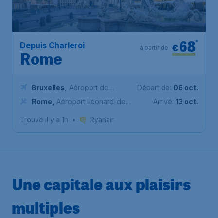
68
*
Depuis Charleroi
€
à partir de
Rome
Bruxelles
,
Aéroport de
Départ de:
06 oct.
Charleroi Bruxelles-Sud
Rome
,
Aéroport Léonard-de-
Arrivé:
13 oct.
Vinci de Rome Fiumicino
Trouvé il y a 1h
•
Ryanair
Une capitale aux plaisirs
multiples