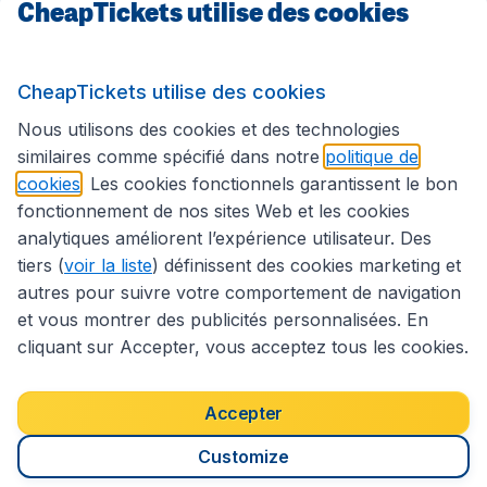
CheapTickets utilise des cookies
Sites internationaux
CheapTickets utilise des cookies
Suivez CheapTickets.be
Nous utilisons des cookies et des technologies
similaires comme spécifié dans notre
politique de
cookies
. Les cookies fonctionnels garantissent le bon
fonctionnement de nos sites Web et les cookies
analytiques améliorent l’expérience utilisateur. Des
tiers (
voir la liste
) définissent des cookies marketing et
autres pour suivre votre comportement de navigation
et vous montrer des publicités personnalisées. En
cliquant sur Accepter, vous acceptez tous les cookies.
Déclaration d’accessibilité
Conditions générales
Décharge de responsabilité
Déclaration de confidentialité
Cookies
Accepter
Droits d’auteur © 2026
Customize