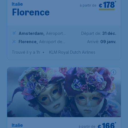
178
*
Italie
€
à partir de
Florence
Amsterdam
,
Aéroport
Départ de:
31 déc.
Schiphol (Amsterdam)
Florence
,
Aéroport de
Arrivé:
09 janv.
Florence - Peretola
Trouvé il y a 1h
•
KLM Royal Dutch Airlines
166
*
Italie