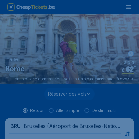
Italie
a.p.d
62
*
Rome
€
*Les prix ne comprennent pas les frais d’administration à € 25,90.
Réserver des vols
Retour
Aller simple
Destin. multi.
Bruxelles (Aéroport de Bruxelles-Nation
BRU
al), Belgique