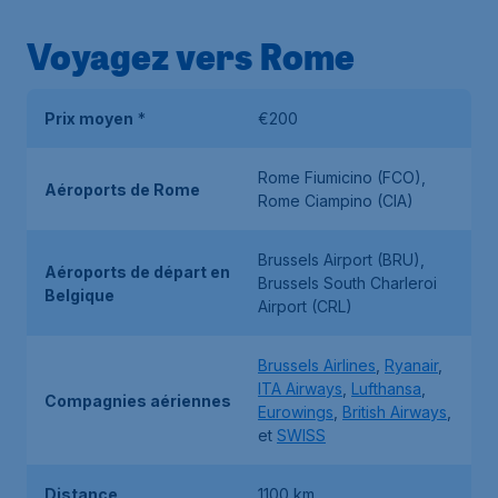
Voyagez vers Rome
Prix moyen
*
€200
Rome Fiumicino (FCO),
Aéroports de Rome
Rome Ciampino (CIA)
Brussels Airport (BRU),
Aéroports de départ en
Brussels South Charleroi
Belgique
Airport (CRL)
Brussels Airlines
,
Ryanair
,
ITA Airways
,
Lufthansa
,
Compagnies aériennes
Eurowings
,
British Airways
,
et
SWISS
Distance
1100 km