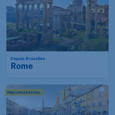
62
*
Depuis Bruxelles
€
à partir de
Rome
Bruxelles
,
Aéroport de
Départ de:
07 sept.
Bruxelles-National
Rome
,
Aéroport Léonard-de-
Arrivé:
16 sept.
Vinci de Rome Fiumicino
Trouvé il y a 1h
•
PRIX LE PLUS ACTUEL