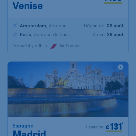
€
à partir de
Venise
Amsterdam
,
Aéroport
Départ de:
09 août
Schiphol (Amsterdam)
Paris
,
Aéroport de Paris-
Arrivé:
26 août
Charles de Gaulle
Trouvé il y a 1h
•
Air France
131
*
Espagne
€
à partir de
Madrid