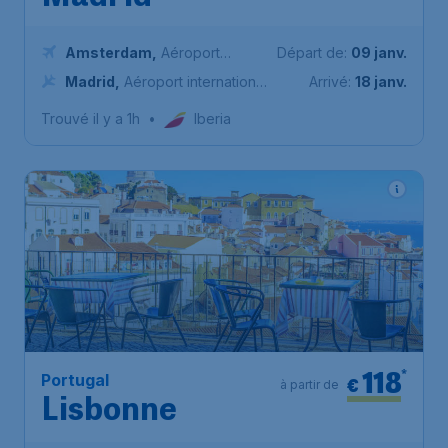
Amsterdam
,
Aéroport
Départ de:
09 janv.
Schiphol (Amsterdam)
Madrid
,
Aéroport international
Arrivé:
18 janv.
Adolfo - Suárez de Madrid -
Trouvé il y a 1h
•
Iberia
Barajas
118
*
Portugal
€
à partir de
Lisbonne