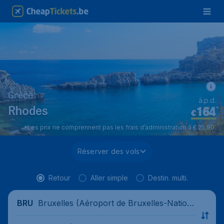
Grèce
à.p.d.
164
*
Rhodes
€
*Les prix ne comprennent pas les frais d’administration à € 25,90.
Réserver des vols
Retour
Aller simple
Destin. multi.
Bruxelles (Aéroport de Bruxelles-Nation
BRU
al), Belgique