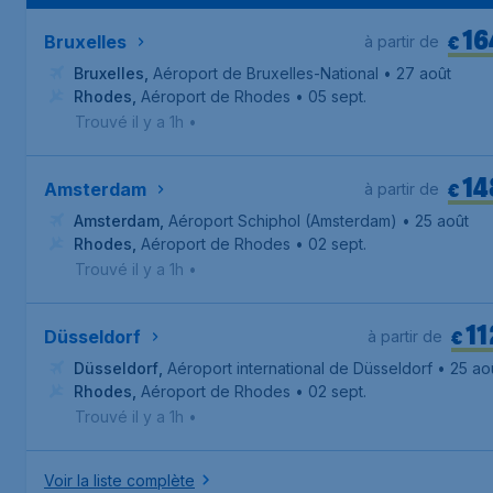
16
€
Bruxelles
à partir de
Bruxelles
,
Aéroport de Bruxelles-National
• 27 août
Rhodes
,
Aéroport de Rhodes
• 05 sept.
Trouvé il y a 1h
•
14
€
Amsterdam
à partir de
Amsterdam
,
Aéroport Schiphol (Amsterdam)
• 25 août
Rhodes
,
Aéroport de Rhodes
• 02 sept.
Trouvé il y a 1h
•
11
€
Düsseldorf
à partir de
Düsseldorf
,
Aéroport international de Düsseldorf
• 25 ao
Rhodes
,
Aéroport de Rhodes
• 02 sept.
Trouvé il y a 1h
•
Voir la liste complète