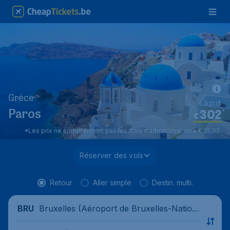
Grèce
à.p.d.
302
*
Paros
€
*Les prix ne comprennent pas les frais d’administration à € 25,90.
Réserver des vols
Retour
Aller simple
Destin. multi.
Bruxelles (Aéroport de Bruxelles-Nation
BRU
al), Belgique