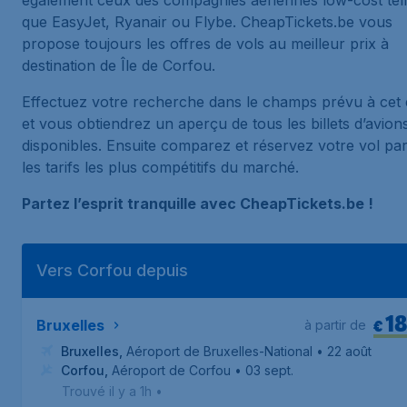
également ceux des compagnies aériennes low-cost tel
que EasyJet, Ryanair ou Flybe. CheapTickets.be vous
propose toujours les offres de vols au meilleur prix à
destination de Île de Corfou.
Effectuez votre recherche dans le champs prévu à cet 
et vous obtiendrez un aperçu de tous les billets d’avion
disponibles. Ensuite comparez et réservez votre vol pa
les tarifs les plus compétitifs du marché.
Partez l’esprit tranquille avec CheapTickets.be !
Vers Corfou depuis
1
€
Bruxelles
à partir de
Bruxelles
,
Aéroport de Bruxelles-National
• 22 août
Corfou
,
Aéroport de Corfou
• 03 sept.
Trouvé il y a 1h
•