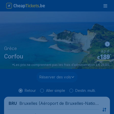
Grèce
à.p.d.
189
*
Corfou
€
*Les prix ne comprennent pas les frais d’administration à € 25,90.
Réserver des vols
Retour
Aller simple
Destin. multi.
Bruxelles (Aéroport de Bruxelles-Nation
BRU
al), Belgique