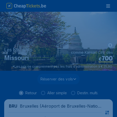
Les État-Unis
comme Kansas City, dès
700
*
Missouri
€
*Les prix ne comprennent pas les frais d’administration à € 25,90.
Réserver des vols
Retour
Aller simple
Destin. multi.
Bruxelles (Aéroport de Bruxelles-Nation
BRU
al), Belgique