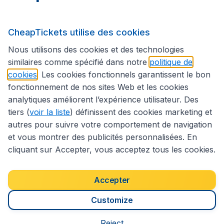
Sites internationaux
CheapTickets utilise des cookies
Suivez CheapTickets.be
Nous utilisons des cookies et des technologies
similaires comme spécifié dans notre
politique de
cookies
. Les cookies fonctionnels garantissent le bon
fonctionnement de nos sites Web et les cookies
analytiques améliorent l’expérience utilisateur. Des
tiers (
voir la liste
) définissent des cookies marketing et
autres pour suivre votre comportement de navigation
et vous montrer des publicités personnalisées. En
cliquant sur Accepter, vous acceptez tous les cookies.
Déclaration d’accessibilité
Conditions générales
Décharge de responsabilité
Déclaration de confidentialité
Cookies
Accepter
Droits d’auteur © 2026
Customize
Reject