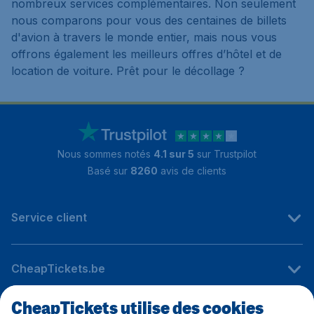
nombreux services complémentaires. Non seulement
nous comparons pour vous des centaines de billets
d'avion à travers le monde entier, mais nous vous
offrons également les meilleurs offres d’hôtel et de
location de voiture. Prêt pour le décollage ?
Nous sommes notés
4.1 sur 5
sur Trustpilot
Basé sur
8260
avis de clients
Service client
CheapTickets.be
CheapTickets utilise des cookies