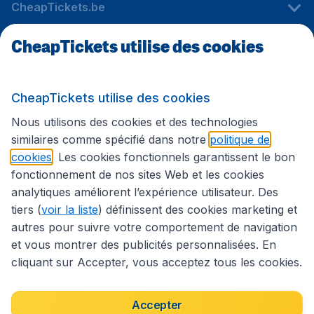
CheapTickets.be
CheapTickets utilise des cookies
Sites internationaux
CheapTickets utilise des cookies
Suivez CheapTickets.be
Nous utilisons des cookies et des technologies
similaires comme spécifié dans notre
politique de
cookies
. Les cookies fonctionnels garantissent le bon
fonctionnement de nos sites Web et les cookies
analytiques améliorent l’expérience utilisateur. Des
tiers (
voir la liste
) définissent des cookies marketing et
autres pour suivre votre comportement de navigation
et vous montrer des publicités personnalisées. En
cliquant sur Accepter, vous acceptez tous les cookies.
Déclaration d’accessibilité
Conditions générales
Décharge de responsabilité
Déclaration de confidentialité
Cookies
Accepter