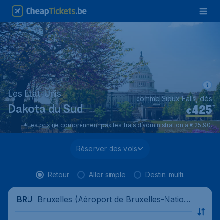
Les État-Unis
comme Sioux Falls, dès
425
*
Dakota du Sud
€
*Les prix ne comprennent pas les frais d’administration à € 25,90.
Réserver des vols
Retour
Aller simple
Destin. multi.
Bruxelles (Aéroport de Bruxelles-Nation
BRU
al), Belgique