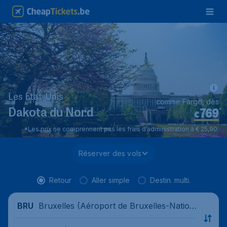
Les État-Unis
comme Fargo, dès
769
*
Dakota du Nord
€
*Les prix ne comprennent pas les frais d’administration à € 25,90.
Réserver des vols
Retour
Aller simple
Destin. multi.
Bruxelles (Aéroport de Bruxelles-Nation
BRU
al), Belgique