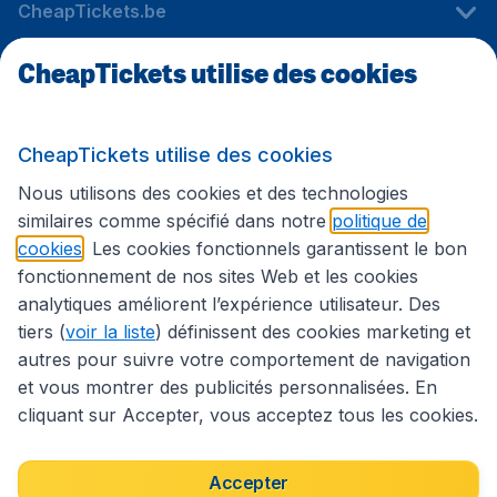
CheapTickets.be
CheapTickets utilise des cookies
Sites internationaux
CheapTickets utilise des cookies
Suivez CheapTickets.be
Nous utilisons des cookies et des technologies
similaires comme spécifié dans notre
politique de
cookies
. Les cookies fonctionnels garantissent le bon
fonctionnement de nos sites Web et les cookies
analytiques améliorent l’expérience utilisateur. Des
tiers (
voir la liste
) définissent des cookies marketing et
autres pour suivre votre comportement de navigation
et vous montrer des publicités personnalisées. En
cliquant sur Accepter, vous acceptez tous les cookies.
Déclaration d’accessibilité
Conditions générales
Décharge de responsabilité
Déclaration de confidentialité
Cookies
Accepter