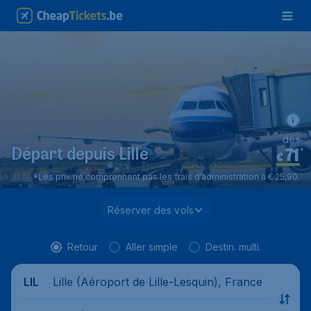
dès
71
*
Départ depuis Lille
€
*Les prix ne comprennent pas les frais d’administration à € 25,90.
Réserver des vols
Retour
Aller simple
Destin. multi.
Lille (Aéroport de Lille-Lesquin), France
LIL