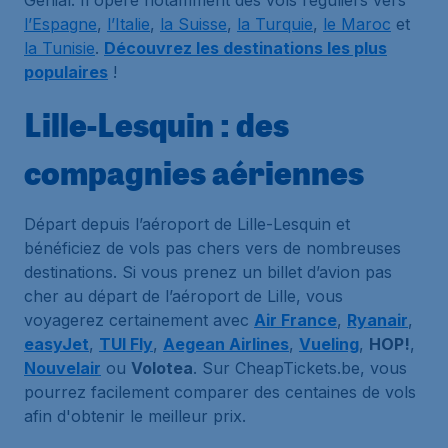
Génial. Il opère notamment des vols réguliers vers
l’Espagne
,
l’Italie
,
la Suisse
,
la Turquie
,
le Maroc
et
la Tunisie
.
Découvrez les destinations les plus
populaires
!
Lille-Lesquin : des
compagnies aériennes
Départ depuis l’aéroport de Lille-Lesquin et
bénéficiez de vols pas chers vers de nombreuses
destinations. Si vous prenez un billet d’avion pas
cher au départ de l’aéroport de Lille, vous
voyagerez certainement avec
Air France
,
Ryanair
,
easyJet
,
TUI Fly
,
Aegean Airlines
,
Vueling
,
HOP!
,
Nouvelair
ou
Volotea
. Sur CheapTickets.be, vous
pourrez facilement comparer des centaines de vols
afin d'obtenir le meilleur prix.