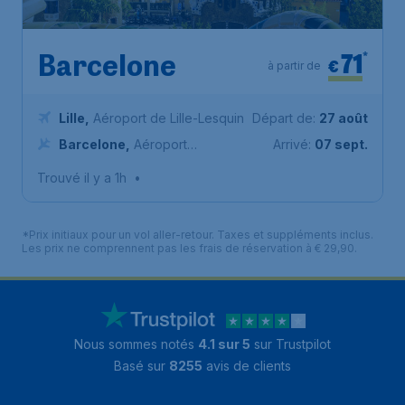
71
*
Barcelone
€
à partir de
Lille
,
Aéroport de Lille-Lesquin
Départ de:
27 août
Barcelone
,
Aéroport
Arrivé:
07 sept.
international de Barcelone-El
Trouvé il y a 1h
•
Prat
*Prix initiaux pour un vol aller-retour. Taxes et suppléments inclus.
Les prix ne comprennent pas les frais de réservation à € 29,90.
Nous sommes notés
4.1 sur 5
sur Trustpilot
Basé sur
8255
avis de clients