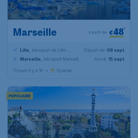
48
*
Marseille
€
à partir de
Lille
,
Aéroport de Lille-
Départ de:
08 sept.
Lesquin
Marseille
,
Aéroport Marseille
Arrivé:
15 sept.
Provence
Trouvé il y a 1h
•
Ryanair
POPULAIRE