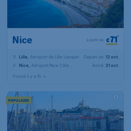
71
*
Nice
€
à partir de
Lille
,
Aéroport de Lille-Lesquin
Départ de:
12 oct.
Nice
,
Aéroport Nice Côte
Arrivé:
21 oct.
d’Azur
Trouvé il y a 1h
•
POPULAIRE