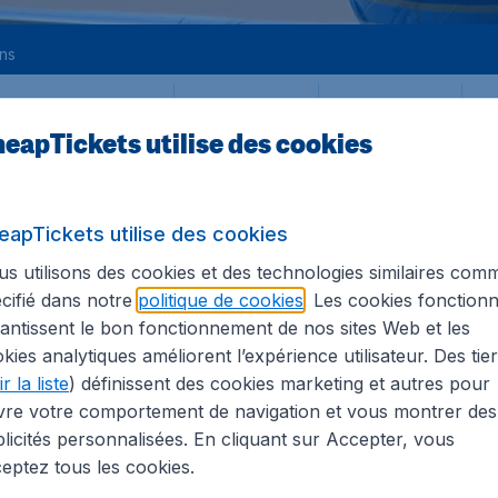
ons
De
Retour
1
eapTickets utilise des cookies
eapTickets utilise des cookies
s utilisons des cookies et des technologies similaires com
cifié dans notre
politique de cookies
. Les cookies fonctionn
antissent le bon fonctionnement de nos sites Web et les
nts inclus. Les prix ne comprennent pas les frais de réservation à € 29,90.
kies analytiques améliorent l’expérience utilisateur. Des tie
r la liste
) définissent des cookies marketing et autres pour
nce
vre votre comportement de navigation et vous montrer des
licités personnalisées. En cliquant sur Accepter, vous
eptez tous les cookies.
 tous les informations sur les aéroports en France ici. Fa