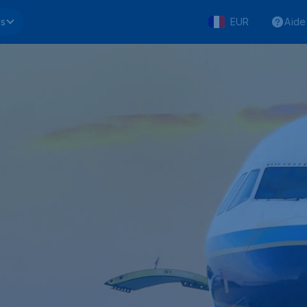
ls
EUR
Aide