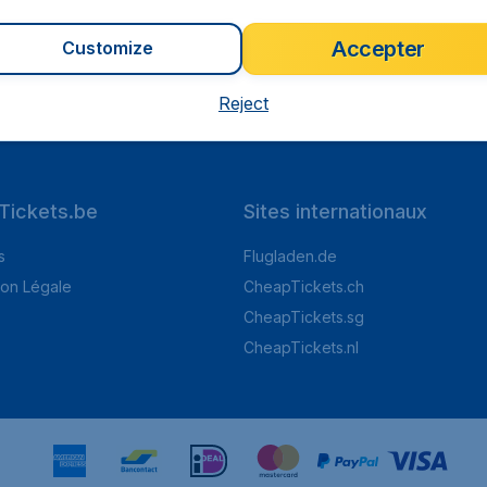
nts inclus. Les prix ne comprennent pas les frais de réservation à € 29,90.
Accepter
Customize
Reject
.1 sur 5
sur Trustpilot
Basé s
Tickets.be
Sites internationaux
s
Flugladen.de
ion Légale
CheapTickets.ch
CheapTickets.sg
CheapTickets.nl