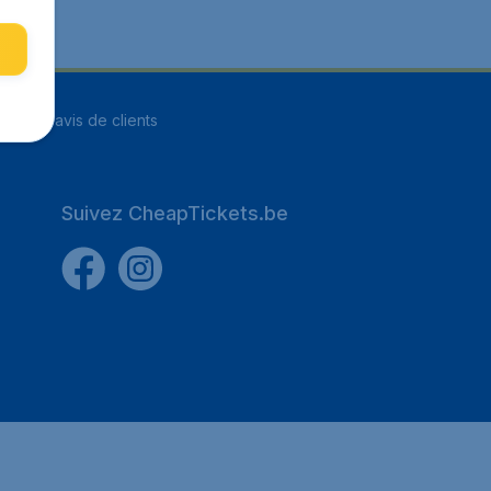
ur
8251
avis de clients
Suivez CheapTickets.be