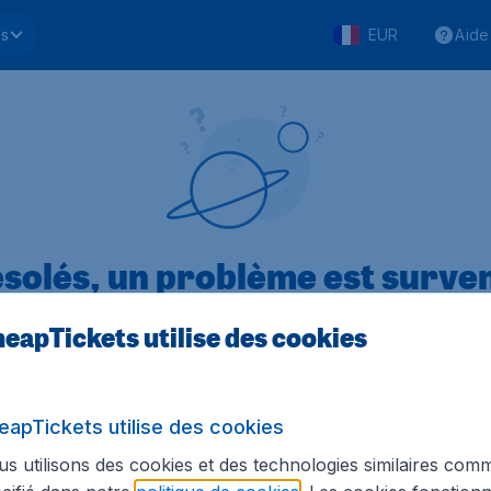
ls
EUR
Aide
solés, un problème est surve
eapTickets utilise des cookies
.1 sur 5
sur Trustpilot
Basé s
eapTickets utilise des cookies
s utilisons des cookies et des technologies similaires com
Tickets.be
Sites internationaux