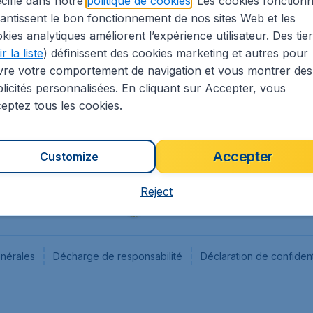
cifié dans notre
politique de cookies
. Les cookies fonctionn
antissent le bon fonctionnement de nos sites Web et les
s
Flugladen.de
kies analytiques améliorent l’expérience utilisateur. Des tie
ion Légale
CheapTickets.ch
r la liste
) définissent des cookies marketing et autres pour
CheapTickets.sg
vre votre comportement de navigation et vous montrer des
CheapTickets.nl
licités personnalisées. En cliquant sur Accepter, vous
eptez tous les cookies.
Accepter
Customize
Reject
énérales
Décharge de responsabilité
Déclaration de confident