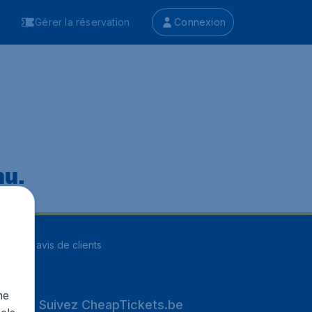
Gérer la réservation
Connexion
nu.
ur
8255
avis de clients
me
Suivez CheapTickets.be