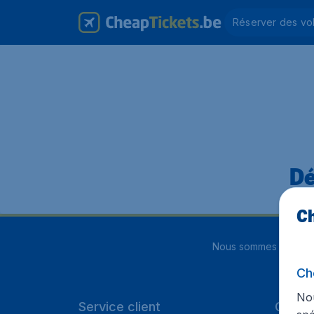
Réserver des vo
Dé
Ch
Nous sommes notés
4
Ch
Nou
Service client
Cheap