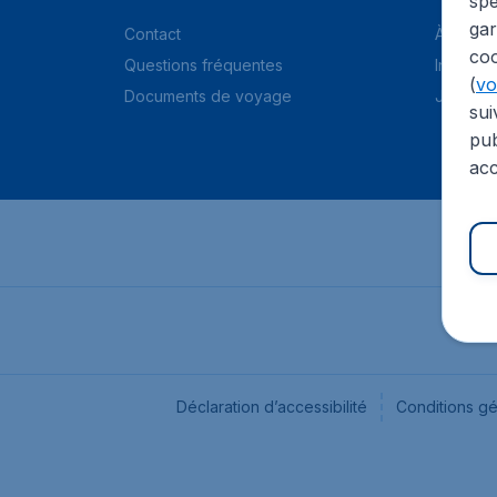
spé
gar
Contact
À propo
coo
Questions fréquentes
Informat
(
voi
Documents de voyage
Jobs
sui
pub
acc
Déclaration d’accessibilité
Conditions g