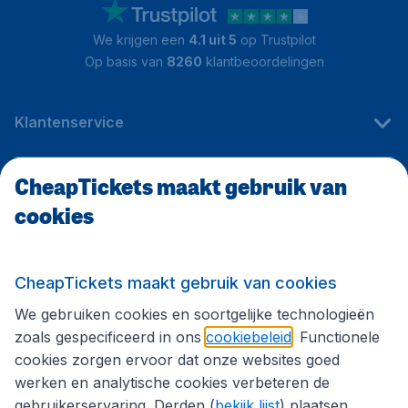
We krijgen een
4.1 uit 5
op Trustpilot
Op basis van
8260
klantbeoordelingen
Klantenservice
CheapTickets maakt gebruik van
CheapTickets.be
cookies
Internationale sites
CheapTickets maakt gebruik van cookies
We gebruiken cookies en soortgelijke technologieën
Volg CheapTickets.be
zoals gespecificeerd in ons
cookiebeleid
. Functionele
cookies zorgen ervoor dat onze websites goed
werken en analytische cookies verbeteren de
gebruikerservaring. Derden (
bekijk lijst
) plaatsen