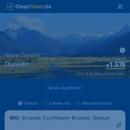
Nieuw Zeeland
vanaf
1.576
*
Dunedin
€
*excl. € 25,90 dossierkosten.
Boek vluchten
Retour
Enkele reis
Meerdere best.
Brussels (Luchthaven Brussel), Belgium
BRU