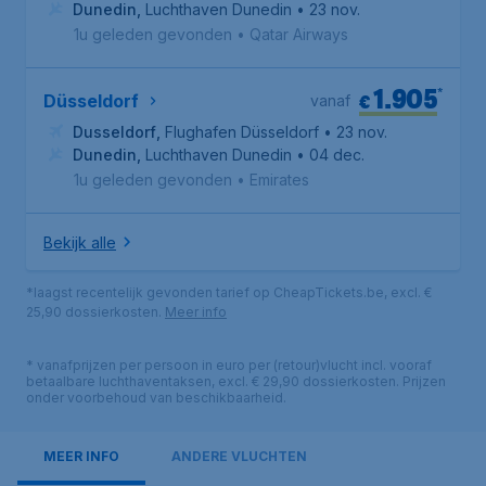
Dunedin
,
Luchthaven Dunedin
• 23 nov.
1u geleden gevonden
•
Qatar Airways
1.905
*
€
Düsseldorf
vanaf
Dusseldorf
,
Flughafen Düsseldorf
• 23 nov.
Dunedin
,
Luchthaven Dunedin
• 04 dec.
1u geleden gevonden
•
Emirates
Bekijk alle
*laagst recentelijk gevonden tarief op CheapTickets.be, excl. €
25,90 dossierkosten.
Meer info
* vanafprijzen per persoon in euro per (retour)vlucht incl. vooraf
betaalbare luchthaventaksen, excl. € 29,90 dossierkosten. Prijzen
onder voorbehoud van beschikbaarheid.
MEER INFO
ANDERE VLUCHTEN