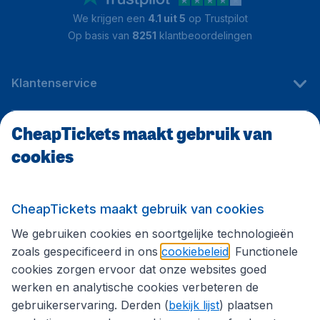
We krijgen een
4.1 uit 5
op Trustpilot
Op basis van
8251
klantbeoordelingen
Klantenservice
CheapTickets maakt gebruik van
CheapTickets.be
cookies
Internationale sites
CheapTickets maakt gebruik van cookies
We gebruiken cookies en soortgelijke technologieën
Volg CheapTickets.be
zoals gespecificeerd in ons
cookiebeleid
. Functionele
cookies zorgen ervoor dat onze websites goed
werken en analytische cookies verbeteren de
gebruikerservaring. Derden (
bekijk lijst
) plaatsen