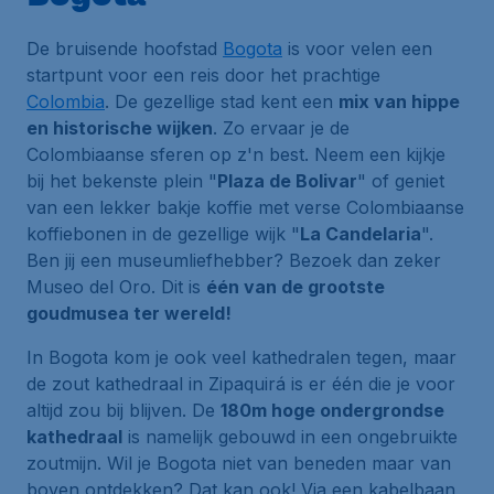
De bruisende hoofstad
Bogota
is voor velen een
startpunt voor een reis door het prachtige
Colombia
. De gezellige stad kent een
mix van hippe
en historische wijken
. Zo ervaar je de
Colombiaanse sferen op z'n best. Neem een kijkje
bij het bekenste plein "
Plaza de Bolivar
" of geniet
van een lekker bakje koffie met verse Colombiaanse
koffiebonen in de gezellige wijk "
La Candelaria
".
Ben jij een museumliefhebber? Bezoek dan zeker
Museo del Oro. Dit is
één van de grootste
goudmusea ter wereld!
In Bogota kom je ook veel kathedralen tegen, maar
de zout kathedraal in Zipaquirá is er één die je voor
altijd zou bij blijven. De
180m hoge ondergrondse
kathedraal
is namelijk gebouwd in een ongebruikte
zoutmijn. Wil je Bogota niet van beneden maar van
boven ontdekken? Dat kan ook! Via een kabelbaan