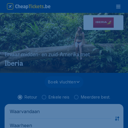
Ervaar midden- en zuid-Amerika met
Iberia
Boek vluchten
Retour
Enkele reis
Meerdere best.
Waarvandaan
Waarheen