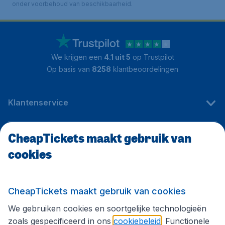
onder voorbehoud van beschikbaarheid.
We krijgen een
4.1 uit 5
op Trustpilot
Op basis van
8258
klantbeoordelingen
Klantenservice
CheapTickets maakt gebruik van
CheapTickets.be
cookies
Internationale sites
CheapTickets maakt gebruik van cookies
We gebruiken cookies en soortgelijke technologieën
Volg CheapTickets.be
zoals gespecificeerd in ons
cookiebeleid
. Functionele