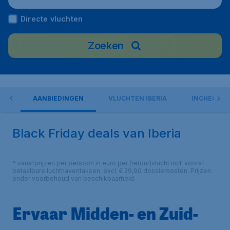
Directe vluchten
Zoeken
ORT
AANBIEDINGEN
VLUCHTEN IBERIA
INCHECKE
Black Friday deals van Iberia
* vanafprijzen per persoon in euro per (retour)vlucht incl. vooraf
betaalbare luchthaventaksen, excl. € 29,90 dossierkosten. Prijzen
onder voorbehoud van beschikbaarheid.
Ervaar Midden- en Zuid-