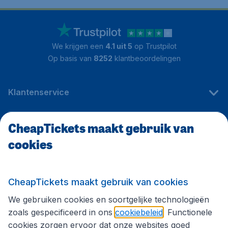
We krijgen een
4.1 uit 5
op Trustpilot
Op basis van
8252
klantbeoordelingen
Klantenservice
CheapTickets maakt gebruik van
CheapTickets.be
cookies
Internationale sites
CheapTickets maakt gebruik van cookies
We gebruiken cookies en soortgelijke technologieën
Volg CheapTickets.be
zoals gespecificeerd in ons
cookiebeleid
. Functionele
cookies zorgen ervoor dat onze websites goed