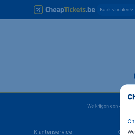
Boek vluchten
Ch
We krijgen een
4.1 uit 5
Ch
We 
Klantenservice
Cheap