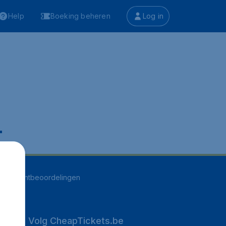
Help
Boeking beheren
Log in
.
255
klantbeoordelingen
Volg CheapTickets.be