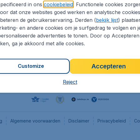
pecificeerd in ons
cookiebeleid
. Functionele cookies zorge
eaptickets.be
Flugladen.de
oor dat onze websites goed werken en analytische cookie
he informatie
CheapTickets.ch
beteren de gebruikerservaring. Derden (
bekijk lijst
) plaatse
CheapTickets.nl
keting- en andere cookies om je surfgedrag te volgen en j
ersonaliseerde advertenties te tonen. Door op Accepteren
es
CheapTickets.sg
kken, ga je akkoord met alle cookies.
Accepteren
Customize
Reject
ng
Algemene voorwaarden
Disclaimer
Privacybeleid
Co