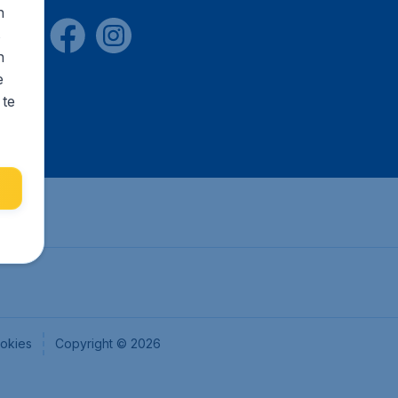
n
s
n
e
 te
okies
Copyright © 2026