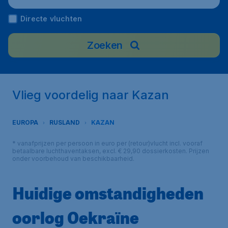
Directe vluchten
Zoeken
Vlieg voordelig naar Kazan
EUROPA
RUSLAND
KAZAN
* vanafprijzen per persoon in euro per (retour)vlucht incl. vooraf
betaalbare luchthaventaksen, excl. € 29,90 dossierkosten. Prijzen
onder voorbehoud van beschikbaarheid.
Huidige omstandigheden
oorlog Oekraïne