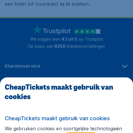
een hotel (of huurauto) bij te boeken.
We krijgen een
4.1 uit 5
op Trustpilot
Op basis van
8256
klantbeoordelingen
Klantenservice
CheapTickets maakt gebruik van
CheapTickets.be
cookies
Internationale sites
CheapTickets maakt gebruik van cookies
We gebruiken cookies en soortgelijke technologieën
Volg CheapTickets.be