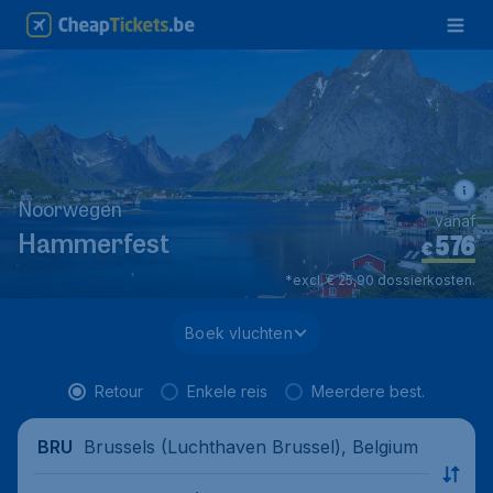
Noorwegen
vanaf
576
*
Hammerfest
€
*excl. € 25,90 dossierkosten.
Boek vluchten
Retour
Enkele reis
Meerdere best.
Brussels (Luchthaven Brussel), Belgium
BRU