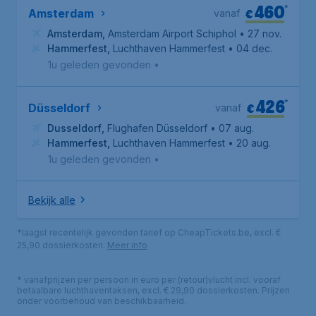
460
*
€
Amsterdam
vanaf
Amsterdam
,
Amsterdam Airport Schiphol
• 27 nov.
Hammerfest
,
Luchthaven Hammerfest
• 04 dec.
1u geleden gevonden
•
426
*
€
Düsseldorf
vanaf
Dusseldorf
,
Flughafen Düsseldorf
• 07 aug.
Hammerfest
,
Luchthaven Hammerfest
• 20 aug.
1u geleden gevonden
•
Bekijk alle
*laagst recentelijk gevonden tarief op CheapTickets.be, excl. €
25,90 dossierkosten.
Meer info
* vanafprijzen per persoon in euro per (retour)vlucht incl. vooraf
betaalbare luchthaventaksen, excl. € 29,90 dossierkosten. Prijzen
onder voorbehoud van beschikbaarheid.