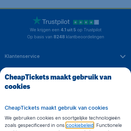
We krijgen een
4.1 uit 5
op Trustpilot
Op basis van
8248
klantbeoordelingen
Klantenservice
CheapTickets maakt gebruik van
CheapTickets.be
cookies
Internationale sites
CheapTickets maakt gebruik van cookies
We gebruiken cookies en soortgelijke technologieën
Volg CheapTickets.be
zoals gespecificeerd in ons
cookiebeleid
. Functionele