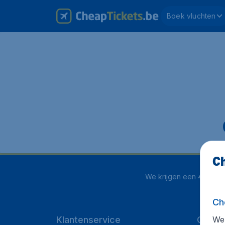
Boek vluchten
Ch
We krijgen een
4.1 uit 5
Ch
We 
Klantenservice
Cheap