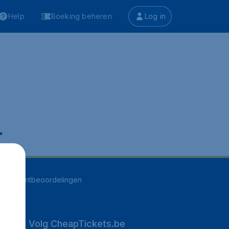
Help
Boeking beheren
Log in
.
248
klantbeoordelingen
Volg CheapTickets.be