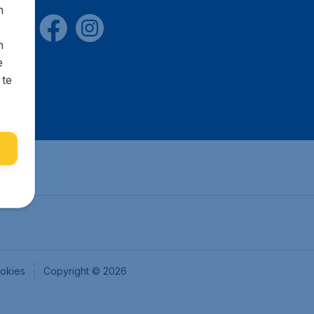
n
s
n
e
 te
okies
Copyright © 2026