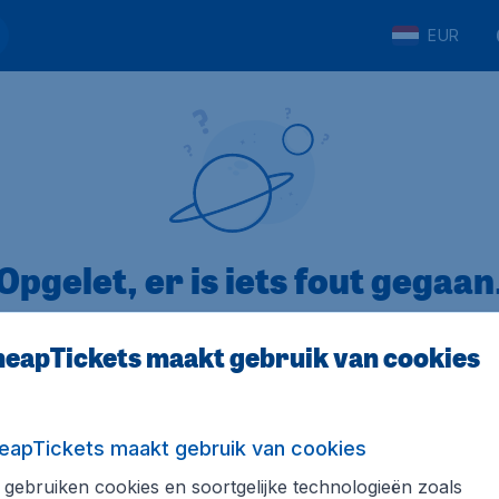
EUR
Opgelet, er is iets fout gegaan
eapTickets maakt gebruik van cookies
op Trustpilot
Op basis van
8
eapTickets maakt gebruik van cookies
gebruiken cookies en soortgelijke technologieën zoals
Tickets.be
Internationale sites