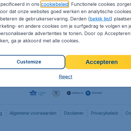
pecificeerd in ons
cookiebeleid
. Functionele cookies zorge
eaptickets.be
Flugladen.de
oor dat onze websites goed werken en analytische cookie
he informatie
CheapTickets.ch
beteren de gebruikerservaring. Derden (
bekijk lijst
) plaatse
CheapTickets.nl
keting- en andere cookies om je surfgedrag te volgen en j
ersonaliseerde advertenties te tonen. Door op Accepteren
es
CheapTickets.sg
kken, ga je akkoord met alle cookies.
Accepteren
Customize
Reject
ng
Algemene voorwaarden
Disclaimer
Privacybeleid
Co