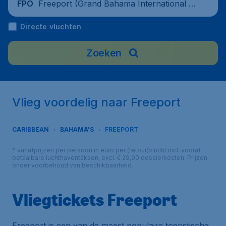
Freeport (Grand Bahama International Ai
FPO
rport), Bahamas
Directe vluchten
Zoeken
Vlieg voordelig naar Freeport
CARIBBEAN
BAHAMA'S
FREEPORT
* vanafprijzen per persoon in euro per (retour)vlucht incl. vooraf
betaalbare luchthaventaksen, excl. € 29,90 dossierkosten. Prijzen
onder voorbehoud van beschikbaarheid.
Vliegtickets Freeport
Freeport is een van de meest populaire toeristische