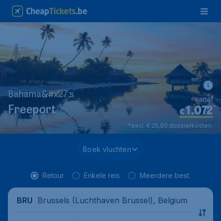
Bahama&#x27;s
vanaf
1.072
*
Freeport
€
*excl. € 25,90 dossierkosten.
Boek vluchten
Retour
Enkele reis
Meerdere best.
Brussels (Luchthaven Brussel), Belgium
BRU