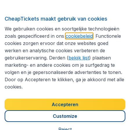
Internationale sites
CheapTickets maakt gebruik van cookies
We gebruiken cookies en soortgelijke technologieën
Volg CheapTickets.be
zoals gespecificeerd in ons
cookiebeleid
. Functionele
cookies zorgen ervoor dat onze websites goed
werken en analytische cookies verbeteren de
gebruikerservaring. Derden (
bekijk lijst
) plaatsen
marketing- en andere cookies om je surfgedrag te
volgen en je gepersonaliseerde advertenties te tonen.
Door op Accepteren te klikken, ga je akkoord met alle
cookies.
Toegankelijkheidsverklaring
Algemene voorwaarden
Disclaimer
Privacybeleid
Cookies
Accepteren
Copyright © 2026
Customize
Reject