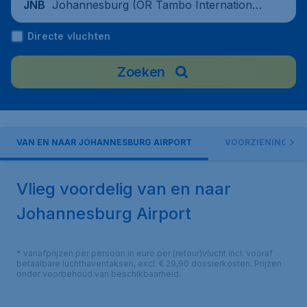
Johannesburg (OR Tambo International
JNB
Airport), South Africa
Directe vluchten
Zoeken
VAN EN NAAR JOHANNESBURG AIRPORT
VOORZIENINGEN
Vlieg voordelig van en naar
Johannesburg Airport
* vanafprijzen per persoon in euro per (retour)vlucht incl. vooraf
betaalbare luchthaventaksen, excl. € 29,90 dossierkosten. Prijzen
onder voorbehoud van beschikbaarheid.