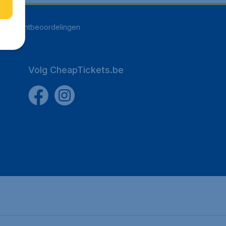
255
klantbeoordelingen
Volg CheapTickets.be