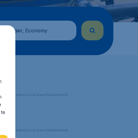
 passagier, Economy
n
s
 onder voorbehoud van beschikbaarheid.
n
e
 te
 onder voorbehoud van beschikbaarheid.