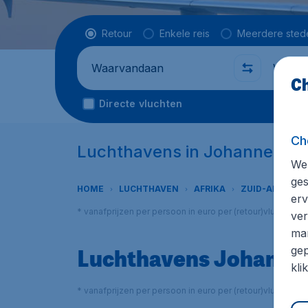
Vluchttype
Retour
Enkele reis
Meerdere sted
Waarvandaan
Waarhe
Ch
Directe vluchten
Ch
Luchthavens in Johannesbu
We 
ges
HOME
LUCHTHAVEN
AFRIKA
ZUID-AFRIKA
erv
* vanafprijzen per persoon in euro per (retour)vlucht in
ver
mar
Luchthavens Johanne
gep
kli
* vanafprijzen per persoon in euro per (retour)vlucht in