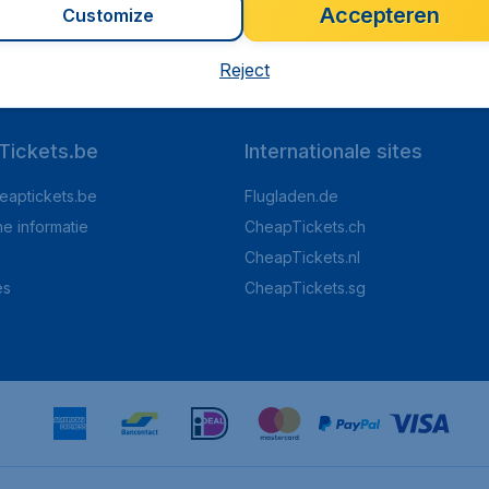
Accepteren
Customize
op Trustpilot
Op basis van
8
Reject
Tickets.be
Internationale sites
eaptickets.be
Flugladen.de
he informatie
CheapTickets.ch
CheapTickets.nl
es
CheapTickets.sg