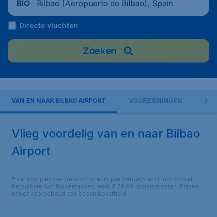
Bilbao (Aeropuerto de Bilbao), Spain
BIO
Directe vluchten
Zoeken
VAN EN NAAR BILBAO AIRPORT
VOORZIENINGEN
AIR
Vlieg voordelig van en naar Bilbao
Airport
* vanafprijzen per persoon in euro per (retour)vlucht incl. vooraf
betaalbare luchthaventaksen, excl. € 29,90 dossierkosten. Prijzen
onder voorbehoud van beschikbaarheid.