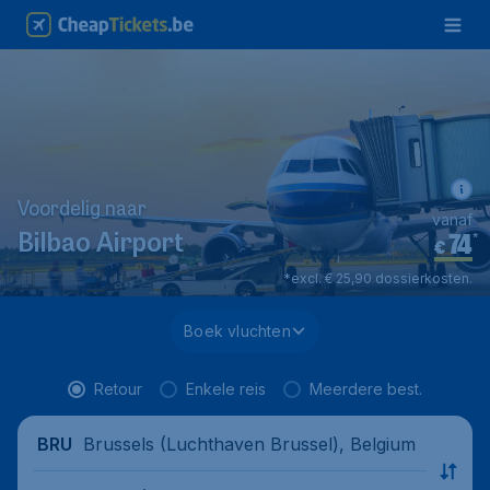
Voordelig naar
vanaf
74
*
Bilbao Airport
€
*excl. € 25,90 dossierkosten.
Boek vluchten
Retour
Enkele reis
Meerdere best.
Brussels (Luchthaven Brussel), Belgium
BRU