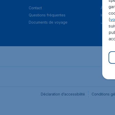
spé
gar
Contact
À propo
coo
Questions fréquentes
Informat
(
voi
Documents de voyage
Jobs
sui
pub
acc
Déclaration d’accessibilité
Conditions g