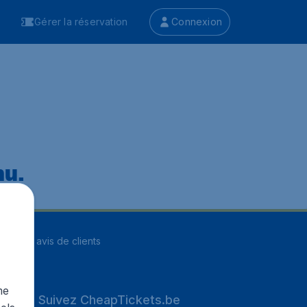
Gérer la réservation
Connexion
nu.
ur
8248
avis de clients
me
Suivez CheapTickets.be