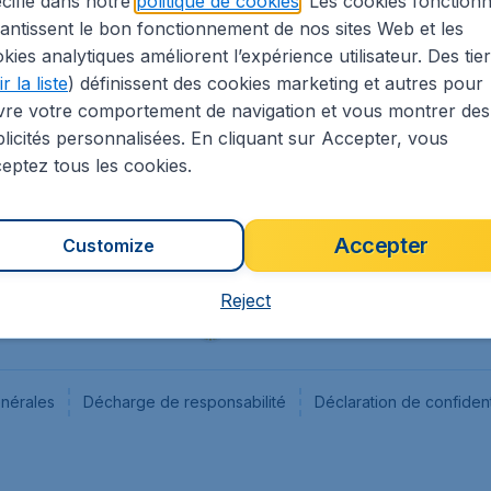
cifié dans notre
politique de cookies
. Les cookies fonctionn
antissent le bon fonctionnement de nos sites Web et les
s
Flugladen.de
kies analytiques améliorent l’expérience utilisateur. Des tie
ion Légale
CheapTickets.ch
r la liste
) définissent des cookies marketing et autres pour
CheapTickets.sg
vre votre comportement de navigation et vous montrer des
CheapTickets.nl
licités personnalisées. En cliquant sur Accepter, vous
eptez tous les cookies.
Accepter
Customize
Reject
énérales
Décharge de responsabilité
Déclaration de confident