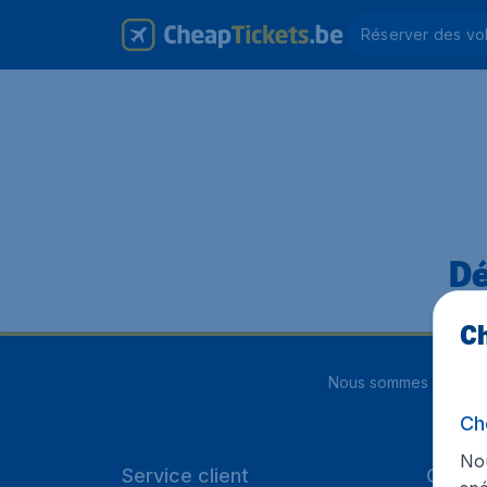
Réserver des vo
Dé
Ch
Nous sommes notés
4
Ch
Nou
Service client
Cheap