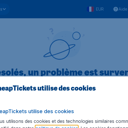
ls
EUR
Aide
solés, un problème est surve
eapTickets utilise des cookies
.1 sur 5
sur Trustpilot
Basé s
eapTickets utilise des cookies
s utilisons des cookies et des technologies similaires com
Tickets.be
Sites internationaux