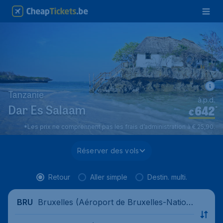
Tanzanie
à.p.d.
642
*
Dar Es Salaam
€
*Les prix ne comprennent pas les frais d’administration à € 25,90.
Réserver des vols
Retour
Aller simple
Destin. multi.
Bruxelles (Aéroport de Bruxelles-Nation
BRU
al), Belgique