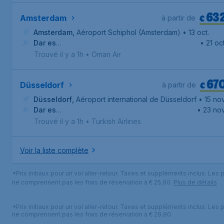
63
€
Amsterdam
à partir de
Amsterdam
,
Aéroport Schiphol (Amsterdam)
• 13 oct.
Dar es
• 21 oct
Salam
,
Aéroport international Julius Nyerere
Trouvé il y a 1h
•
Oman Air
67
€
Düsseldorf
à partir de
Düsseldorf
,
Aéroport international de Düsseldorf
• 15 nov
Dar es
• 23 nov
Salam
,
Aéroport international Julius Nyerere
Trouvé il y a 1h
•
Turkish Airlines
Voir la liste complète
*Prix initiaux pour un vol aller-retour. Taxes et suppléments inclus. Les p
ne comprennent pas les frais de réservation à € 25,90.
Plus de détails
*Prix initiaux pour un vol aller-retour. Taxes et suppléments inclus. Les p
ne comprennent pas les frais de réservation à € 29,90.