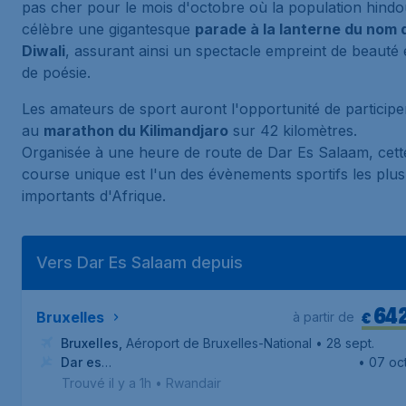
pas cher pour le mois d'octobre où la population hind
célèbre une gigantesque
parade à la lanterne du nom 
Diwali
, assurant ainsi un spectacle empreint de beauté 
de poésie.
Les amateurs de sport auront l'opportunité de participe
au
marathon du Kilimandjaro
sur 42 kilomètres.
Organisée à une heure de route de Dar Es Salaam, cett
course unique est l'un des évènements sportifs les plus
importants d'Afrique.
Vers Dar Es Salaam depuis
64
€
Bruxelles
à partir de
Bruxelles
,
Aéroport de Bruxelles-National
• 28 sept.
Dar es
• 07 oct
Salam
,
Aéroport international Julius Nyerere
Trouvé il y a 1h
•
Rwandair