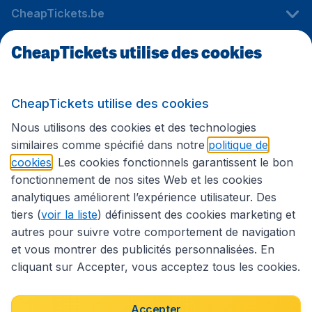
CheapTickets.be
CheapTickets utilise des cookies
Sites internationaux
CheapTickets utilise des cookies
Suivez CheapTickets.be
Nous utilisons des cookies et des technologies
similaires comme spécifié dans notre
politique de
cookies
. Les cookies fonctionnels garantissent le bon
fonctionnement de nos sites Web et les cookies
analytiques améliorent l’expérience utilisateur. Des
tiers (
voir la liste
) définissent des cookies marketing et
autres pour suivre votre comportement de navigation
et vous montrer des publicités personnalisées. En
cliquant sur Accepter, vous acceptez tous les cookies.
Déclaration d’accessibilité
Conditions générales
Décharge de responsabilité
Déclaration de confidentialité
Cookies
Accepter