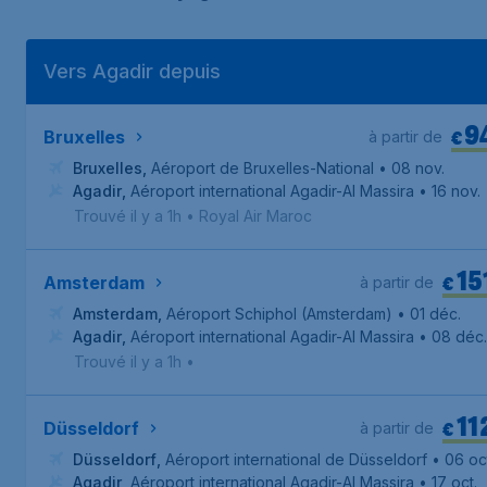
Vers Agadir depuis
9
€
Bruxelles
à partir de
Bruxelles
,
Aéroport de Bruxelles-National
• 08 nov.
Agadir
,
Aéroport international Agadir-Al Massira
• 16 nov.
Trouvé il y a 1h
•
Royal Air Maroc
15
€
Amsterdam
à partir de
Amsterdam
,
Aéroport Schiphol (Amsterdam)
• 01 déc.
Agadir
,
Aéroport international Agadir-Al Massira
• 08 déc.
Trouvé il y a 1h
•
11
€
Düsseldorf
à partir de
Düsseldorf
,
Aéroport international de Düsseldorf
• 06 oc
Agadir
,
Aéroport international Agadir-Al Massira
• 17 oct.