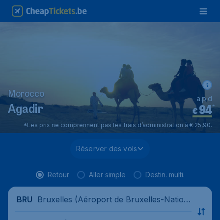
Morocco
a.p.d
94
*
Agadir
€
*Les prix ne comprennent pas les frais d’administration à € 25,90.
Réserver des vols
Retour
Aller simple
Destin. multi.
Bruxelles (Aéroport de Bruxelles-Nation
BRU
al), Belgique