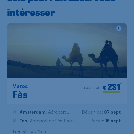
intéresser
231
*
Maroc
€
à partir de
Fès
Amsterdam
,
Aéroport
Départ de:
07 sept.
Schiphol (Amsterdam)
Fès
,
Aéroport de Fès-Saïss
Arrivé:
15 sept.
Trouvé il y a 1h
•