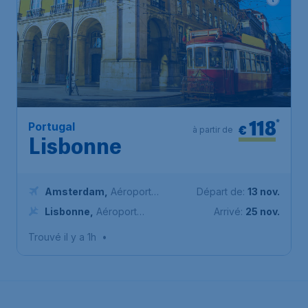
118
*
Portugal
€
à partir de
Lisbonne
Amsterdam
,
Aéroport
Départ de:
13 nov.
Schiphol (Amsterdam)
Lisbonne
,
Aéroport
Arrivé:
25 nov.
international de Lisbonne
Trouvé il y a 1h
•