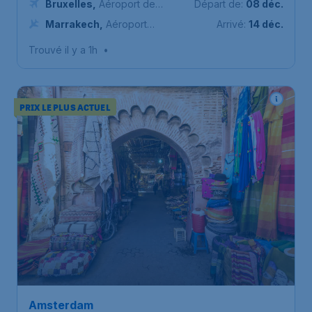
Bruxelles
,
Aéroport de
Départ de:
08 déc.
Bruxelles-National
Marrakech
,
Aéroport
Arrivé:
14 déc.
international Marrakech-
Trouvé il y a 1h
•
Ménara
PRIX LE PLUS ACTUEL
Amsterdam