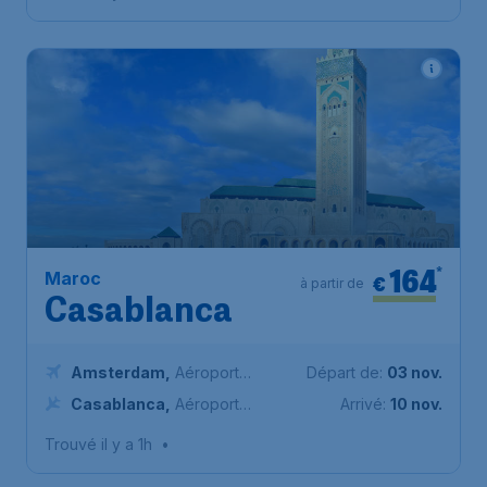
164
*
Maroc
€
à partir de
Casablanca
Amsterdam
,
Aéroport
Départ de:
03 nov.
Schiphol (Amsterdam)
Casablanca
,
Aéroport
Arrivé:
10 nov.
international Mohammed V de
Trouvé il y a 1h
•
Casablanca