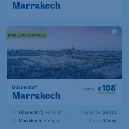
Marrakech
PRIX LE PLUS ACTUEL
108
*
Düsseldorf
€
à partir de
Marrakech
Düsseldorf
,
Aéroport
Départ de:
29 oct.
international de Düsseldorf
Marrakech
,
Aéroport
Arrivé:
04 nov.
international Marrakech-