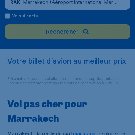
Marrakech (Aéroport international Marr
RAK
akech-Ménara), Maroc
Vols directs
Rechercher
Votre billet d’avion au meilleur prix
*Prix initiaux pour un vol aller-retour. Taxes et suppléments inclus.
Les prix ne comprennent pas les frais de réservation à € 29,90.
Vol pas cher pour
Marrakech
Marrakech
, la
perle du sud
marocain
. Explorez les