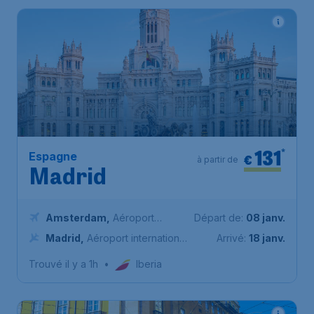
131
*
Espagne
€
à partir de
Madrid
Amsterdam
,
Aéroport
Départ de:
08 janv.
Schiphol (Amsterdam)
Madrid
,
Aéroport international
Arrivé:
18 janv.
Adolfo - Suárez de Madrid -
Trouvé il y a 1h
•
Iberia
Barajas