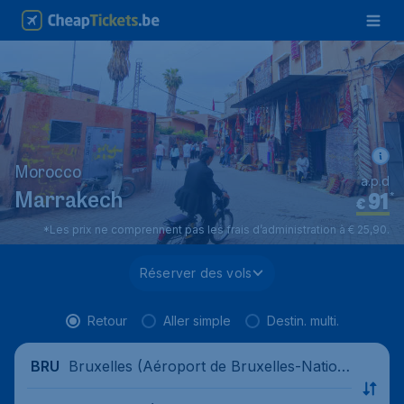
Morocco
a.p.d
91
*
Marrakech
€
*Les prix ne comprennent pas les frais d’administration à € 25,90.
Réserver des vols
Retour
Aller simple
Destin. multi.
Bruxelles (Aéroport de Bruxelles-Nation
BRU
al), Belgique