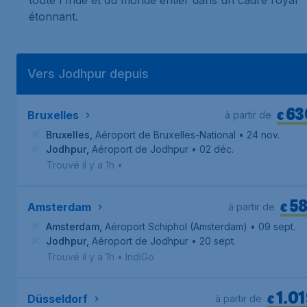
toute l'Inde et du monde entier dans un cadre royal
étonnant.
Vers Jodhpur depuis
63
€
Bruxelles
à partir de
Bruxelles
,
Aéroport de Bruxelles-National
• 24 nov.
Jodhpur
,
Aéroport de Jodhpur
• 02 déc.
Trouvé il y a 1h
•
58
€
Amsterdam
à partir de
Amsterdam
,
Aéroport Schiphol (Amsterdam)
• 09 sept.
Jodhpur
,
Aéroport de Jodhpur
• 20 sept.
Trouvé il y a 1h
•
IndiGo
1.0
€
Düsseldorf
à partir de