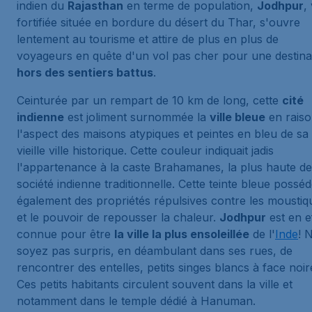
indien du
Rajasthan
en terme de population,
Jodhpur
, 
fortifiée située en bordure du désert du Thar, s'ouvre
lentement au tourisme et attire de plus en plus de
voyageurs en quête d'un vol pas cher pour une destina
hors des sentiers battus
.
Ceinturée par un rempart de 10 km de long, cette
cité
indienne
est joliment surnommée la
ville bleue
en raiso
l'aspect des maisons atypiques et peintes en bleu de sa
vieille ville historique. Cette couleur indiquait jadis
l'appartenance à la caste Brahamanes, la plus haute de
société indienne traditionnelle. Cette teinte bleue posséd
également des propriétés répulsives contre les moustiq
et le pouvoir de repousser la chaleur.
Jodhpur
est en e
connue pour être
la ville la plus ensoleillée
de l'
Inde
! 
soyez pas surpris, en déambulant dans ses rues, de
rencontrer des entelles, petits singes blancs à face noir
Ces petits habitants circulent souvent dans la ville et
notamment dans le temple dédié à Hanuman.