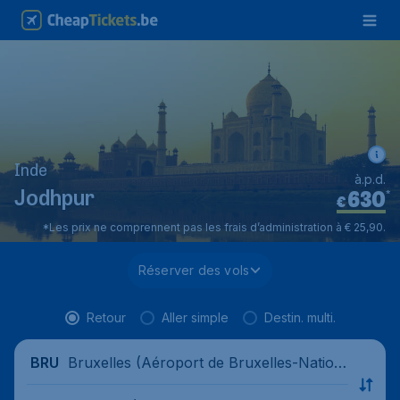
Inde
à.p.d.
630
*
Jodhpur
€
*Les prix ne comprennent pas les frais d’administration à € 25,90.
Réserver des vols
Retour
Aller simple
Destin. multi.
Bruxelles (Aéroport de Bruxelles-Nation
BRU
al), Belgique