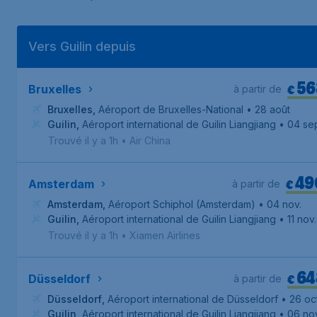
Vers Guilin depuis
56
€
Bruxelles
à partir de
Bruxelles
,
Aéroport de Bruxelles-National
• 28 août
Guilin
,
Aéroport international de Guilin Liangjiang
• 04 sep
Trouvé il y a 1h
•
Air China
49
€
Amsterdam
à partir de
Amsterdam
,
Aéroport Schiphol (Amsterdam)
• 04 nov.
Guilin
,
Aéroport international de Guilin Liangjiang
• 11 nov.
Trouvé il y a 1h
•
Xiamen Airlines
64
€
Düsseldorf
à partir de
Düsseldorf
,
Aéroport international de Düsseldorf
• 26 oct
Guilin
,
Aéroport international de Guilin Liangjiang
• 06 no