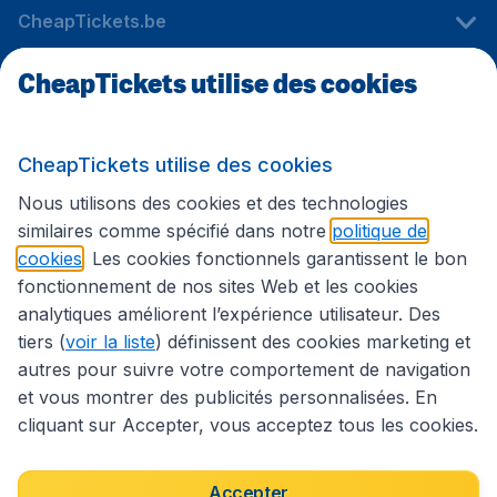
CheapTickets.be
CheapTickets utilise des cookies
Sites internationaux
CheapTickets utilise des cookies
Suivez CheapTickets.be
Nous utilisons des cookies et des technologies
similaires comme spécifié dans notre
politique de
cookies
. Les cookies fonctionnels garantissent le bon
fonctionnement de nos sites Web et les cookies
analytiques améliorent l’expérience utilisateur. Des
tiers (
voir la liste
) définissent des cookies marketing et
autres pour suivre votre comportement de navigation
et vous montrer des publicités personnalisées. En
cliquant sur Accepter, vous acceptez tous les cookies.
Déclaration d’accessibilité
Conditions générales
Décharge de responsabilité
Déclaration de confidentialité
Cookies
Accepter