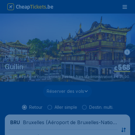
Chine
a.p.d
568
*
Guilin
€
*Les prix ne comprennent pas les frais d’administration à € 25,90.
Réserver des vols
Retour
Aller simple
Destin. multi.
Bruxelles (Aéroport de Bruxelles-Nation
BRU
al), Belgique